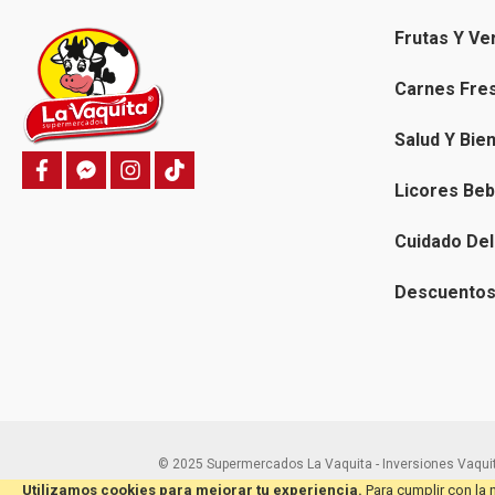
Frutas Y Ve
Carnes Fre
Salud Y Bie
f
f
i
T
a
a
n
i
Licores Beb
c
c
s
k
e
e
t
t
b
b
a
o
Cuidado Del
o
o
g
k
o
o
r
k
k
a
Descuentos 
-
m
m
e
s
s
e
n
g
e
r
© 2025 Supermercados La Vaquita - Inversiones Vaquit
Utilizamos cookies para mejorar tu experiencia.
Para cumplir con la 