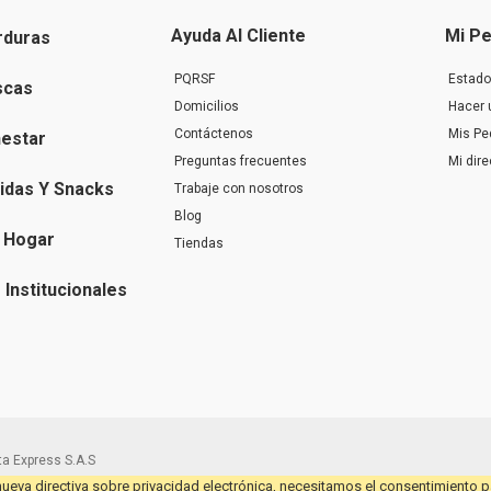
Ayuda Al Cliente
Mi Pe
rduras
PQRSF
Estado
scas
Domicilios
Hacer 
Contáctenos
Mis Pe
nestar
Preguntas frecuentes
Mi dir
idas Y Snacks
Trabaje con nosotros
Blog
 Hogar
Tiendas
Institucionales
a Express S.A.S
nueva directiva sobre privacidad electrónica, necesitamos el consentimiento pa