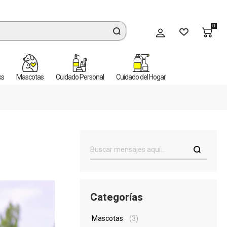
0
Mi cuenta
ks
Mascotas
Cuidado Personal
Cuidado del Hogar
Categorías
Mascotas
(3)