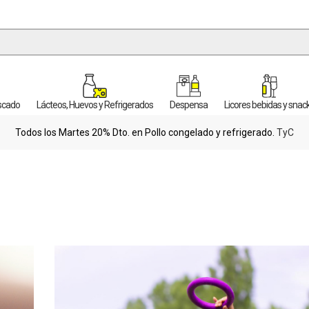
escado
Lácteos, Huevos y Refrigerados
Despensa
Licores bebidas y snac
Todos los Martes 20% Dto. en Pollo congelado y refrigerado.
TyC