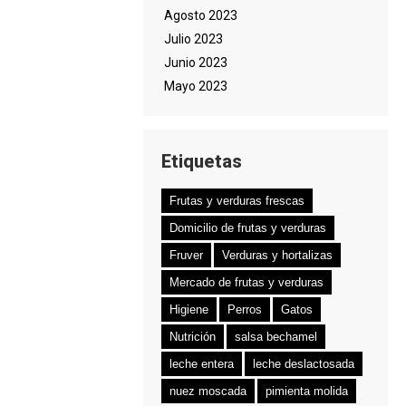
Agosto 2023
Julio 2023
Junio 2023
Mayo 2023
Etiquetas
Frutas y verduras frescas
Domicilio de frutas y verduras
Fruver
Verduras y hortalizas
Mercado de frutas y verduras
Higiene
Perros
Gatos
Nutrición
salsa bechamel
leche entera
leche deslactosada
nuez moscada
pimienta molida