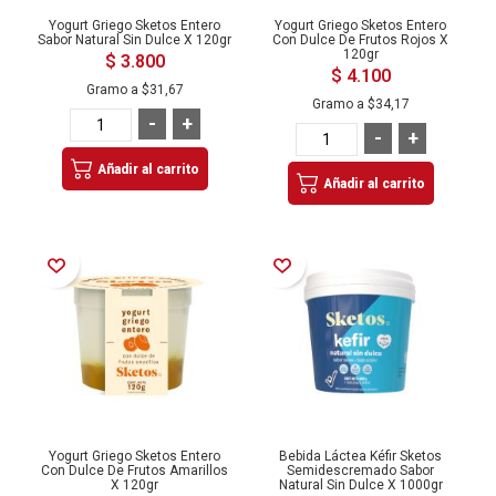
Yogurt Griego Sketos Entero
Yogurt Griego Sketos Entero
Sabor Natural Sin Dulce X 120gr
Con Dulce De Frutos Rojos X
120gr
$ 3.800
$ 4.100
Gramo a
$31,67
Gramo a
$34,17
-
+
-
+
Añadir al carrito
Añadir al carrito
Añadir a la Lista de Deseos
Añadir a la Lista de Deseos
Yogurt Griego Sketos Entero
Bebida Láctea Kéfir Sketos
Con Dulce De Frutos Amarillos
Semidescremado Sabor
X 120gr
Natural Sin Dulce X 1000gr