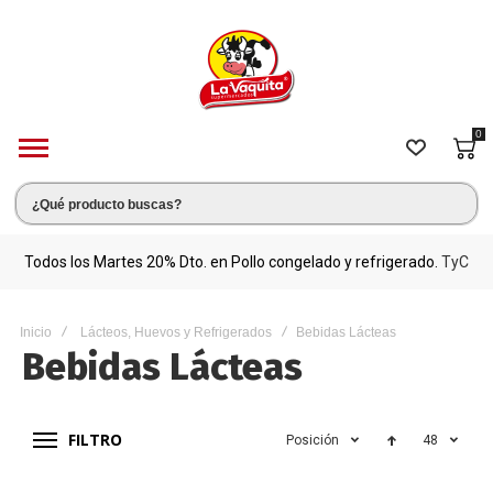
0
s.
Todos los Martes 20% Dto. en Pollo congelado y refrigerado.
TyC
M
Inicio
Lácteos, Huevos y Refrigerados
Bebidas Lácteas
Bebidas Lácteas
FILTRO
Posición
48