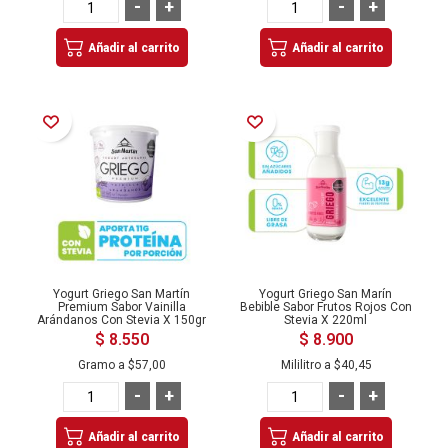
-
+
-
+
Añadir al carrito
Añadir al carrito
Añadir a la Lista de Deseos
Añadir a la Lista de Deseos
Yogurt Griego San Martín
Yogurt Griego San Marín
Premium Sabor Vainilla
Bebible Sabor Frutos Rojos Con
Arándanos Con Stevia X 150gr
Stevia X 220ml
$ 8.550
$ 8.900
Gramo a
$57,00
Mililitro a
$40,45
-
+
-
+
Añadir al carrito
Añadir al carrito