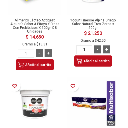
Alimento Lácteo Actigest
Yogurt Finesse Alpina Griego
Alquería Sabor A Pitaya Y Fresa
Sabor Natural Tres Zeros x
Con Probióticos X 100gr X 8
500gr
Unidades
$ 21.250
$ 14.650
Gramo a
$42,50
Gramo a
$18,31
-
+
-
+
Añadir al carrito
Añadir al carrito
Añadir a la Lista de Deseos
Añadir a la Lista de Deseos