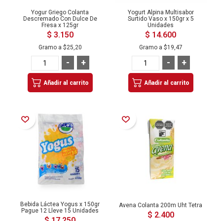
Yogur Griego Colanta
Yogurt Alpina Multisabor
Descremado Con Dulce De
Surtido Vaso x 150gr x 5
Fresa x 125gr
Unidades
$ 3.150
$ 14.600
Gramo a
$25,20
Gramo a
$19,47
-
+
-
+
Añadir al carrito
Añadir al carrito
Añadir a la Lista de Deseos
Añadir a la Lista de Deseos
Bebida Láctea Yogus x 150gr
Avena Colanta 200m Uht Tetra
Pague 12 Lleve 15 Unidades
$ 2.400
$ 17.250