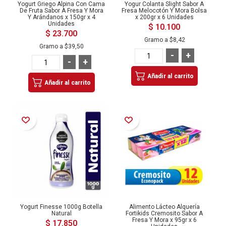
Yogurt Griego Alpina Con Cama
Yogur Colanta Slight Sabor A
De Fruta Sabor A Fresa Y Mora
Fresa Melocotón Y Mora Bolsa
Y Arándanos x 150gr x 4
x 200gr x 6 Unidades
Unidades
$ 10.100
$ 23.700
Gramo a
$8,42
Gramo a
$39,50
-
+
-
+
Añadir al carrito
Añadir al carrito
Añadir a la Lista de Deseos
Añadir a la Lista de Deseos
Yogurt Finesse 1000g Botella
Alimento Lácteo Alquería
Natural
Fortikids Cremosito Sabor A
Fresa Y Mora x 95gr x 6
$ 17.850