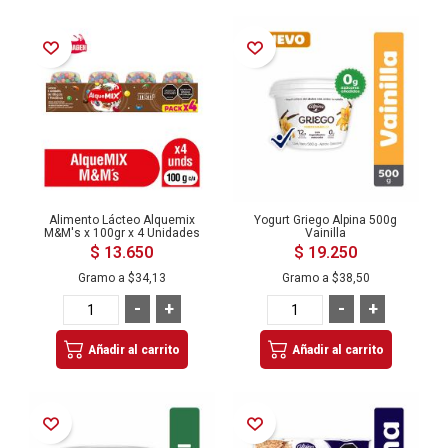
Añadir a la Lista de Deseos
Añadir a la Lista de Deseos
Alimento Lácteo Alquemix
Yogurt Griego Alpina 500g
M&M's x 100gr x 4 Unidades
Vainilla
$ 13.650
$ 19.250
Gramo a
$34,13
Gramo a
$38,50
-
+
-
+
Añadir al carrito
Añadir al carrito
Añadir a la Lista de Deseos
Añadir a la Lista de Deseos