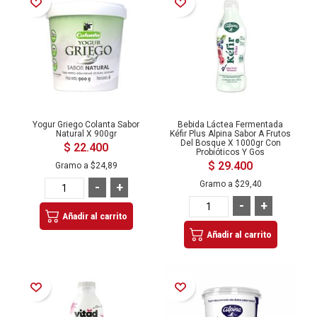
Añadir a la Lista de Deseos
Añadir a la Lista de Deseos
Yogur Griego Colanta Sabor
Bebida Láctea Fermentada
Natural X 900gr
Kéfir Plus Alpina Sabor A Frutos
Del Bosque X 1000gr Con
$ 22.400
Probióticos Y Gos
$ 29.400
Gramo a
$24,89
Gramo a
$29,40
-
+
-
+
Añadir al carrito
Añadir al carrito
Añadir a la Lista de Deseos
Añadir a la Lista de Deseos