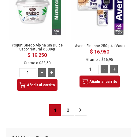
Yogurt Griego Alpina Sin Dulce
Avena Finesse 250g 4u Vaso
Sabor Natural x 500gr
$ 16.950
$ 19.250
Gramo a
$16,95
Gramo a
$38,50
-
+
-
+
Añadir al carrito
Añadir al carrito
Página
Actualmente estás leyendo página
Página
Página
Siguiente
1
2