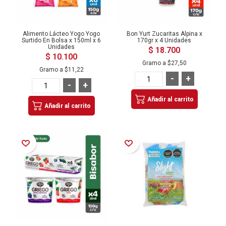
Alimento Lácteo Yogo Yogo
Bon Yurt Zucaritas Alpina x
Surtido En Bolsa x 150ml x 6
170gr x 4 Unidades
Unidades
$ 18.700
$ 10.100
Gramo a
$27,50
Gramo a
$11,22
-
+
-
+
Añadir al carrito
Añadir al carrito
Añadir a la Lista de Deseos
Añadir a la Lista de Deseos