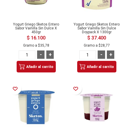
Yogurt Griego Sketos Entero
Yogurt Griego Sketos Entero
Sabor Vainilla Sin Dulce X
Sabor Vainilla Sin Dulce
450gr
Doypack X 1300gr
$ 16.100
$ 37.400
Gramo a
$35,78
Gramo a
$28,77
-
+
-
+
Añadir al carrito
Añadir al carrito
Añadir a la Lista de Deseos
Añadir a la Lista de Deseos