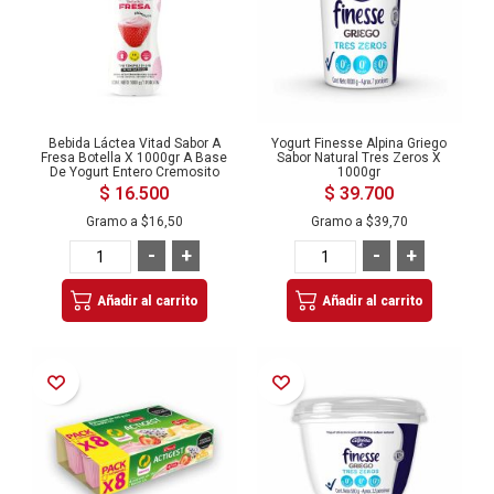
Bebida Láctea Vitad Sabor A
Yogurt Finesse Alpina Griego
Fresa Botella X 1000gr A Base
Sabor Natural Tres Zeros X
De Yogurt Entero Cremosito
1000gr
$ 16.500
$ 39.700
Gramo a
$16,50
Gramo a
$39,70
-
+
-
+
Añadir al carrito
Añadir al carrito
Añadir a la Lista de Deseos
Añadir a la Lista de Deseos