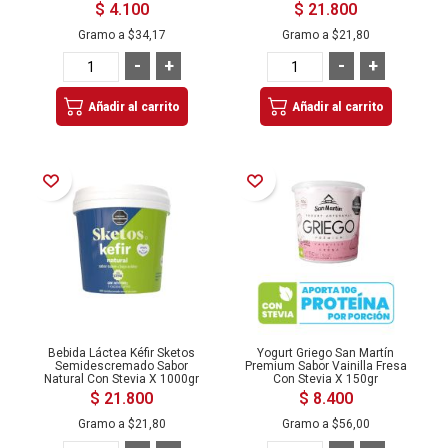
$ 4.100
$ 21.800
Gramo a
$34,17
Gramo a
$21,80
-
+
-
+
Añadir al carrito
Añadir al carrito
Añadir a la Lista de Deseos
Añadir a la Lista de Deseos
Bebida Láctea Kéfir Sketos
Yogurt Griego San Martín
Semidescremado Sabor
Premium Sabor Vainilla Fresa
Natural Con Stevia X 1000gr
Con Stevia X 150gr
$ 21.800
$ 8.400
Gramo a
$21,80
Gramo a
$56,00