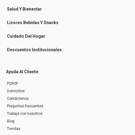
e
s
Salud Y Bienestar
s
e
n
Licores Bebidas Y Snacks
g
e
r
Cuidado Del Hogar
Descuentos Institucionales
Ayuda Al Cliente
PQRSF
Domicilios
Contáctenos
Preguntas frecuentes
Trabaje con nosotros
Blog
Tiendas