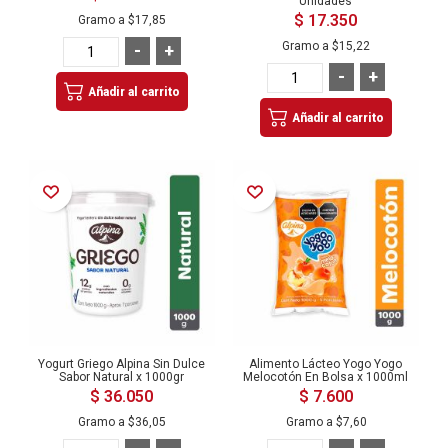
Unidades
$ 17.350
Gramo a
$17,85
Gramo a
$15,22
-
+
-
+
Añadir al carrito
Añadir al carrito
Añadir a la Lista de Deseos
Añadir a la Lista de Deseos
Yogurt Griego Alpina Sin Dulce
Alimento Lácteo Yogo Yogo
Sabor Natural x 1000gr
Melocotón En Bolsa x 1000ml
$ 36.050
$ 7.600
Gramo a
$36,05
Gramo a
$7,60