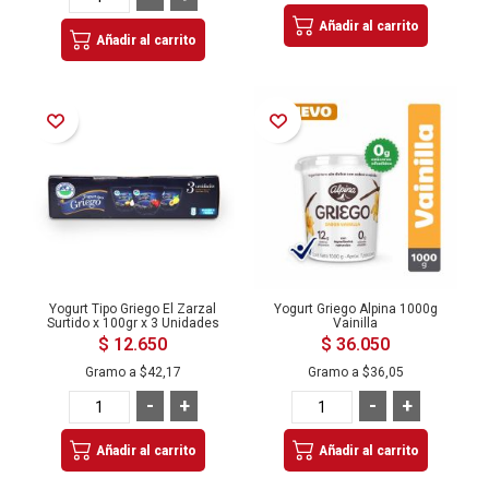
Añadir al carrito
Añadir al carrito
Añadir a la Lista de Deseos
Añadir a la Lista de Deseos
Yogurt Tipo Griego El Zarzal
Yogurt Griego Alpina 1000g
Surtido x 100gr x 3 Unidades
Vainilla
$ 12.650
$ 36.050
Gramo a
$42,17
Gramo a
$36,05
-
+
-
+
Añadir al carrito
Añadir al carrito