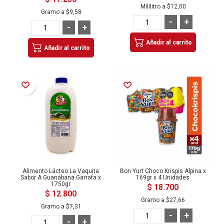
Mililitro a
$12,00
Gramo a
$9,58
-
+
-
+
Añadir al carrito
Añadir al carrito
Añadir a la Lista de Deseos
Añadir a la Lista de Deseos
Alimento Lácteo La Vaquita
Bon Yurt Choco Krispis Alpina x
Sabor A Guanábana Garrafa x
169gr x 4 Unidades
1750gr
$ 18.700
$ 12.800
Gramo a
$27,66
Gramo a
$7,31
-
+
-
+