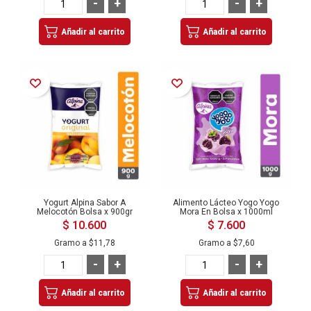
-
+
-
+
Añadir al carrito
Añadir al carrito
Añadir a la Lista de Deseos
Añadir a la Lista de Deseos
Yogurt Alpina Sabor A
Alimento Lácteo Yogo Yogo
Melocotón Bolsa x 900gr
Mora En Bolsa x 1000ml
$ 10.600
$ 7.600
Gramo a
$11,78
Gramo a
$7,60
-
+
-
+
Añadir al carrito
Añadir al carrito