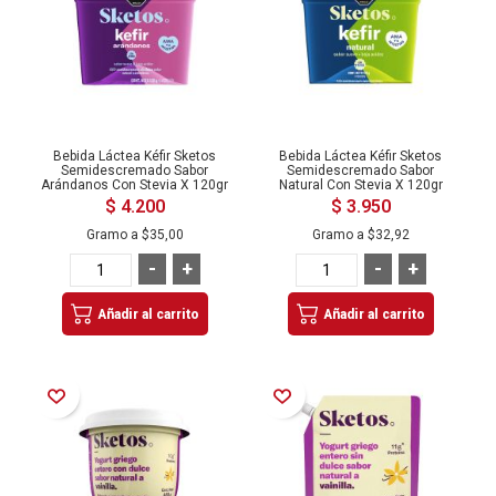
Bebida Láctea Kéfir Sketos
Bebida Láctea Kéfir Sketos
Semidescremado Sabor
Semidescremado Sabor
Arándanos Con Stevia X 120gr
Natural Con Stevia X 120gr
$ 4.200
$ 3.950
Gramo a
$35,00
Gramo a
$32,92
-
+
-
+
Añadir al carrito
Añadir al carrito
Añadir a la Lista de Deseos
Añadir a la Lista de Deseos