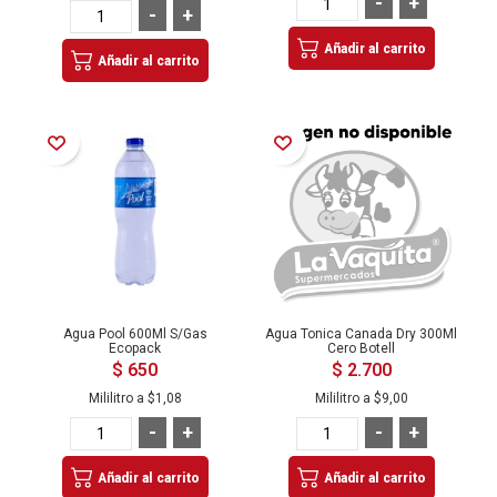
-
+
-
+
Añadir al carrito
Añadir al carrito
Añadir a la Lista de Deseos
Añadir a la Lista de Deseos
Agua Pool 600Ml S/Gas
Agua Tonica Canada Dry 300Ml
Ecopack
Cero Botell
$ 650
$ 2.700
Mililitro a
$1,08
Mililitro a
$9,00
-
+
-
+
Añadir al carrito
Añadir al carrito