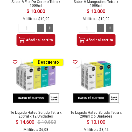
Sabor A Flor De Cerezo Tetra x
Sabor A Mangostino Tetra x
1000ml
1000ml
$ 10.000
$ 10.000
Mililitro a
$10,00
Mililitro a
$10,00
-
+
-
+
Añadir al carrito
Añadir al carrito
Añadir a la Lista de Deseos
Añadir a la Lista de Deseos
Descuento
Té Líquido Hatsu Surtido Tetra x
Te Líquido Hatsu Surtido Tetra x
200ml x 12 Unidades
200ml x 6 Unidades
$ 14.600
$ 19.800
$ 10.100
Mililitro a
$6,08
Mililitro a
$8,42