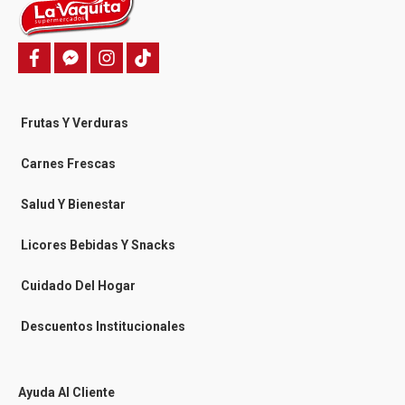
f
f
i
T
a
a
n
i
c
c
s
k
e
e
t
t
b
b
a
o
o
o
g
k
Frutas Y Verduras
o
o
r
k
k
a
-
m
Carnes Frescas
m
e
s
Salud Y Bienestar
s
e
n
Licores Bebidas Y Snacks
g
e
r
Cuidado Del Hogar
Descuentos Institucionales
Ayuda Al Cliente