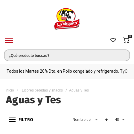
0
s.
Todos los Martes 20% Dto. en Pollo congelado y refrigerado.
TyC
M
Inicio
Licores bebidas y snacks
Aguas y Tes
Aguas y Tes
FILTRO
Nombre del producto
48