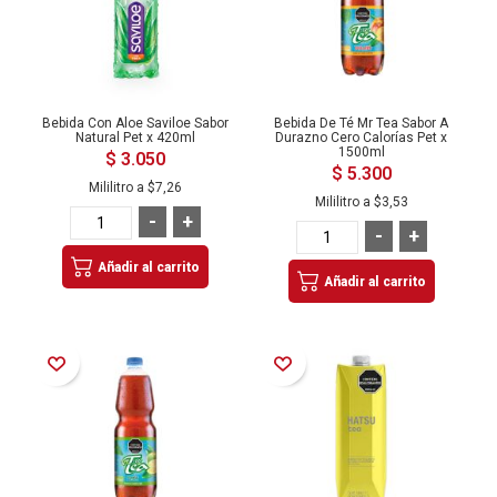
Bebida Con Aloe Saviloe Sabor
Bebida De Té Mr Tea Sabor A
Natural Pet x 420ml
Durazno Cero Calorías Pet x
1500ml
$ 3.050
$ 5.300
Mililitro a
$7,26
Mililitro a
$3,53
-
+
-
+
Añadir al carrito
Añadir al carrito
Añadir a la Lista de Deseos
Añadir a la Lista de Deseos