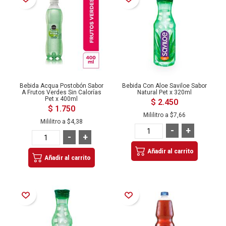
Bebida Acqua Postobón Sabor
Bebida Con Aloe Saviloe Sabor
A Frutos Verdes Sin Calorías
Natural Pet x 320ml
Pet x 400ml
$ 2.450
$ 1.750
Mililitro a
$7,66
Mililitro a
$4,38
-
+
-
+
Añadir al carrito
Añadir al carrito
Añadir a la Lista de Deseos
Añadir a la Lista de Deseos