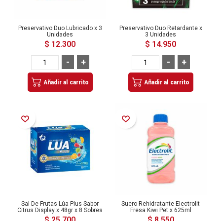
Preservativo Duo Lubricado x 3
Preservativo Duo Retardante x
Unidades
3 Unidades
$ 12.300
$ 14.950
-
+
-
+
Añadir al carrito
Añadir al carrito
Añadir a la Lista de Deseos
Añadir a la Lista de Deseos
Sal De Frutas Lúa Plus Sabor
Suero Rehidratante Electrolit
Citrus Display x 48gr x 8 Sobres
Fresa Kiwi Pet x 625ml
$ 25.700
$ 8.550