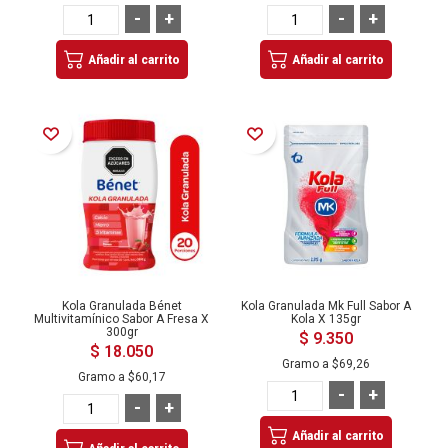
-
+
-
+
Añadir al carrito
Añadir al carrito
Añadir a la Lista de Deseos
Añadir a la Lista de Deseos
Kola Granulada Bénet
Kola Granulada Mk Full Sabor A
Multivitamínico Sabor A Fresa X
Kola X 135gr
300gr
$ 9.350
$ 18.050
Gramo a
$69,26
Gramo a
$60,17
-
+
-
+
Añadir al carrito