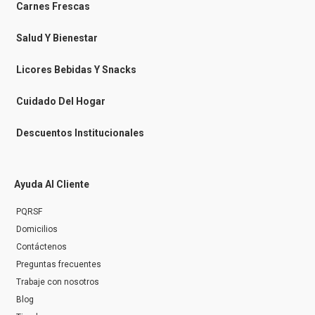
-
m
Carnes Frescas
m
e
s
Salud Y Bienestar
s
e
n
Licores Bebidas Y Snacks
g
e
r
Cuidado Del Hogar
Descuentos Institucionales
Ayuda Al Cliente
PQRSF
Domicilios
Contáctenos
Preguntas frecuentes
Trabaje con nosotros
Blog