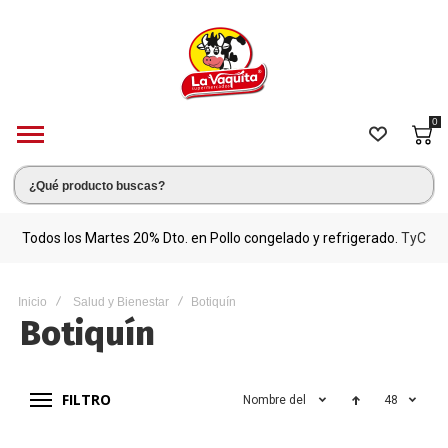
0
s.
Todos los Martes 20% Dto. en Pollo congelado y refrigerado.
TyC
M
Inicio
Salud y Bienestar
Botiquín
Botiquín
FILTRO
Nombre del producto
48