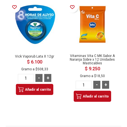
Añadir a la Lista de Deseos
Añadir a la Lista de Deseos
Vitaminas Vita C MK Sabor A
Vick Vaporub Lata X 12gr
Naranja Sobre x 12 Unidades
$ 6.100
Masticables
$ 9.250
Gramo a
$508,33
Gramo a
$18,50
-
+
-
+
Añadir al carrito
Añadir al carrito