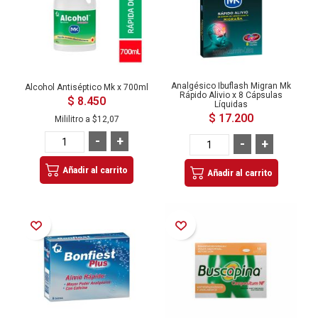
Analgésico Ibuflash Migran Mk
Alcohol Antiséptico Mk x 700ml
Rápido Alivio x 8 Cápsulas
$ 8.450
Líquidas
$ 17.200
Mililitro a
$12,07
-
+
-
+
Añadir al carrito
Añadir al carrito
Añadir a la Lista de Deseos
Añadir a la Lista de Deseos