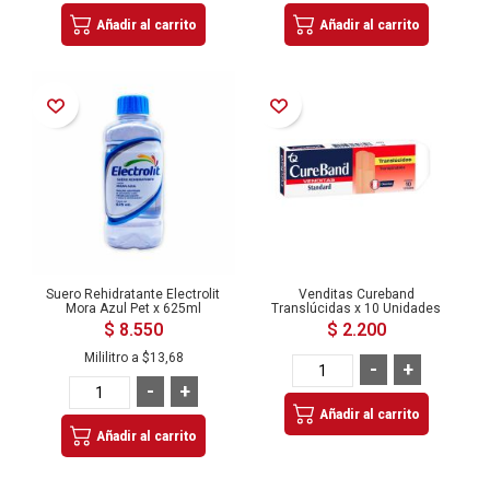
Añadir al carrito
Añadir al carrito
Añadir a la Lista de Deseos
Añadir a la Lista de Deseos
Suero Rehidratante Electrolit
Venditas Cureband
Mora Azul Pet x 625ml
Translúcidas x 10 Unidades
$ 8.550
$ 2.200
Mililitro a
$13,68
-
+
-
+
Añadir al carrito
Añadir al carrito