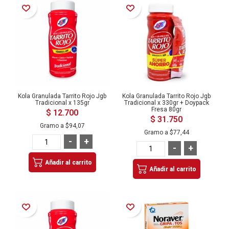
Añadir a la Lista de Deseos
Añadir a la Lista de Deseos
Kola Granulada Tarrito Rojo Jgb
Kola Granulada Tarrito Rojo Jgb
Tradicional x 135gr
Tradicional x 330gr + Doypack
Fresa 80gr
$ 12.700
$ 31.750
Gramo a
$94,07
Gramo a
$77,44
-
+
-
+
Añadir al carrito
Añadir al carrito
Añadir a la Lista de Deseos
Añadir a la Lista de Deseos