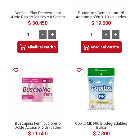
Bonfiest Plus Efervescente
Buscapina Compositum Nf
Alivio Rápido Display x 8 Sobres
Acetaminofén X 10 Unidades
$ 30.450
$ 19.600
-
+
-
+
Añadir al carrito
Añadir al carrito
Añadir a la Lista de Deseos
Añadir a la Lista de Deseos
Buscapina Fem Ibuprofeno
Copito Mk 60u Biodegradables
Doble Acción X 6 Unidades
Bolsa
$ 11.650
$ 7.300