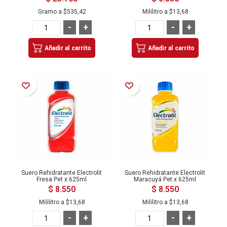
Gramo a
$535,42
Mililitro a
$13,68
-
+
-
+
Añadir al carrito
Añadir al carrito
Añadir a la Lista de Deseos
Añadir a la Lista de Deseos
Suero Rehidratante Electrolit
Suero Rehidratante Electrolit
Fresa Pet x 625ml
Maracuyá Pet x 625ml
$ 8.550
$ 8.550
Mililitro a
$13,68
Mililitro a
$13,68
-
+
-
+