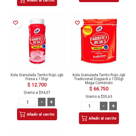
Añadir al carrito
Añadir a la Lista de Deseos
Añadir a la Lista de Deseos
Kola Granulada Tarrito Rojo Jgb
Kola Granulada Tarrito Rojo Jgb
Fresa x 135gr
Tradicional Doypack x 1200gr
Mega Contenido
$ 12.700
$ 66.750
Gramo a
$94,07
Gramo a
$55,63
-
+
-
+
Añadir al carrito
Añadir al carrito