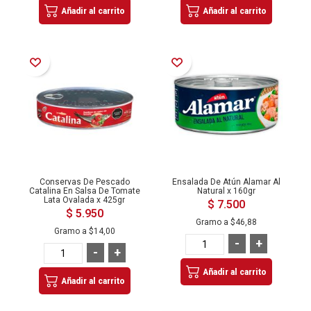
Añadir al carrito
Añadir al carrito
Añadir a la Lista de Deseos
Añadir a la Lista de Deseos
Conservas De Pescado
Ensalada De Atún Alamar Al
Catalina En Salsa De Tomate
Natural x 160gr
Lata Ovalada x 425gr
$ 7.500
$ 5.950
Gramo a
$46,88
Gramo a
$14,00
-
+
-
+
Añadir al carrito
Añadir al carrito