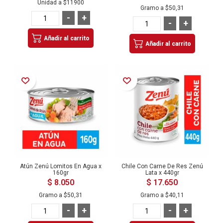
Unidad a
$11900
Gramo a
$50,31
-
+
-
+
Añadir al carrito
Añadir al carrito
Añadir a la Lista de Deseos
Añadir a la Lista de Deseos
Atún Zenú Lomitos En Agua x
Chile Con Carne De Res Zenú
160gr
Lata x 440gr
$ 8.050
$ 17.650
Gramo a
$50,31
Gramo a
$40,11
-
+
-
+