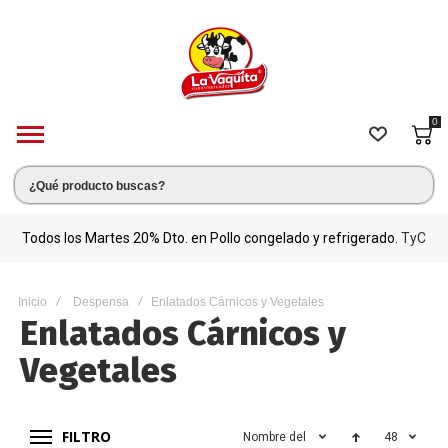
0
s.
Todos los Martes 20% Dto. en Pollo congelado y refrigerado.
TyC
M
Inicio
Despensa
Enlatados Cárnicos y Vegetales
Enlatados Cárnicos y
Vegetales
FILTRO
Nombre del producto
48