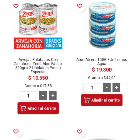
Añadir a la Lista de Deseos
Añadir a la Lista de Deseos
Arvejas Enlatadas Con
Atun Aburra 150G 3Un Lomos
Zanahoria Zenú Abre Fácil x
Agua
300gr x 2 Unidades Precio
$ 19.800
Especial
$ 10.550
Gramo a
$44,00
Gramo a
$17,58
-
+
-
+
Añadir al carrito
Añadir al carrito
Añadir a la Lista de Deseos
Añadir a la Lista de Deseos