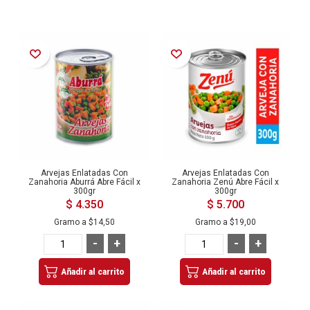
Añadir a la Lista de Deseos
Añadir a la Lista de Deseos
Arvejas Enlatadas Con
Arvejas Enlatadas Con
Zanahoria Aburrá Abre Fácil x
Zanahoria Zenú Abre Fácil x
300gr
300gr
$ 4.350
$ 5.700
Gramo a
$14,50
Gramo a
$19,00
-
+
-
+
Añadir al carrito
Añadir al carrito