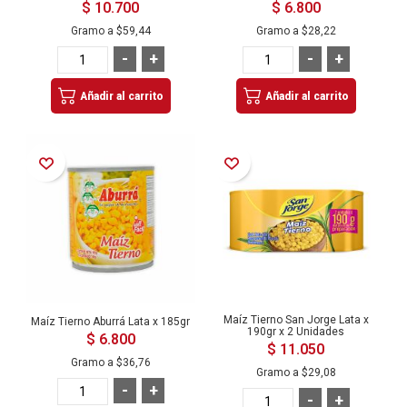
$ 10.700
$ 6.800
Gramo a
$59,44
Gramo a
$28,22
-
+
-
+
Añadir al carrito
Añadir al carrito
Añadir a la Lista de Deseos
Añadir a la Lista de Deseos
Maíz Tierno San Jorge Lata x
Maíz Tierno Aburrá Lata x 185gr
190gr x 2 Unidades
$ 6.800
$ 11.050
Gramo a
$36,76
Gramo a
$29,08
-
+
-
+