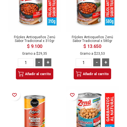
Fríjoles Antioqueños Zenú
Fríjoles Antioqueños Zenú
Sabor Tradicional x 310gr
Sabor Tradicional x 580gr
$ 9.100
$ 13.650
Gramo a
$29,35
Gramo a
$23,53
-
+
-
+
Añadir al carrito
Añadir al carrito
Añadir a la Lista de Deseos
Añadir a la Lista de Deseos