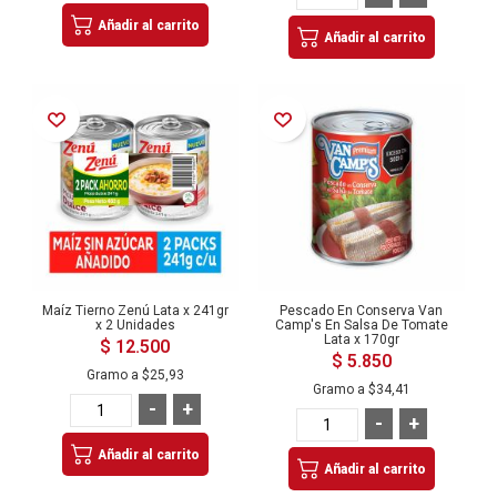
Añadir al carrito
Añadir al carrito
Añadir a la Lista de Deseos
Añadir a la Lista de Deseos
Maíz Tierno Zenú Lata x 241gr
Pescado En Conserva Van
x 2 Unidades
Camp's En Salsa De Tomate
Lata x 170gr
$ 12.500
$ 5.850
Gramo a
$25,93
Gramo a
$34,41
-
+
-
+
Añadir al carrito
Añadir al carrito