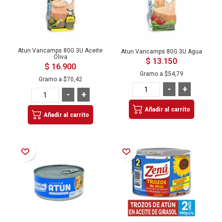
Atun Vancamps 80G 3U Aceite
Atun Vancamps 80G 3U Agua
Oliva
$ 13.150
$ 16.900
Gramo a
$54,79
Gramo a
$70,42
-
+
-
+
Añadir al carrito
Añadir al carrito
Añadir a la Lista de Deseos
Añadir a la Lista de Deseos