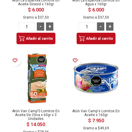
Atún La Española Lomitos En
Atún La Española Lomitos En
Aceite Girasol x 160gr
Agua x 160gr
$ 6.000
$ 6.000
Gramo a
$37,50
Gramo a
$37,50
-
+
-
+
Añadir al carrito
Añadir al carrito
Añadir a la Lista de Deseos
Añadir a la Lista de Deseos
Atún Van Camp'S Lomitos En
Atún Van Camp's Lomitos En
Aceite De Oliva x 60gr x 3
Aceite x 160gr
Unidades
$ 7.950
$ 14.050
Gramo a
$49,69