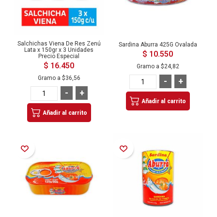
Salchichas Viena De Res Zenú
Sardina Aburra 425G Ovalada
Lata x 150gr x 3 Unidades
$ 10.550
Precio Especial
$ 16.450
Gramo a
$24,82
Gramo a
$36,56
-
+
-
+
Añadir al carrito
Añadir al carrito
Añadir a la Lista de Deseos
Añadir a la Lista de Deseos