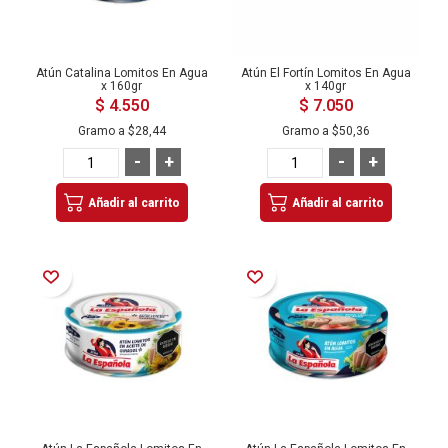
Atún Catalina Lomitos En Agua
Atún El Fortín Lomitos En Agua
x 160gr
x 140gr
$ 4.550
$ 7.050
Gramo a
$28,44
Gramo a
$50,36
-
+
-
+
Añadir al carrito
Añadir al carrito
Añadir a la Lista de Deseos
Añadir a la Lista de Deseos