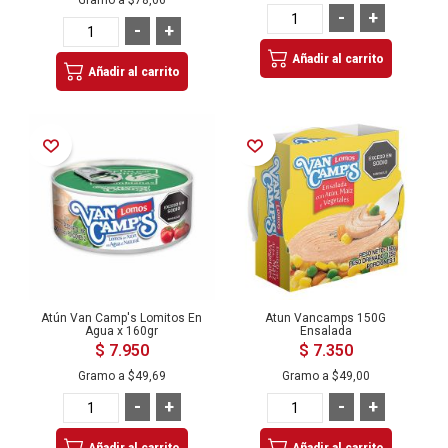
Gramo a
$78,06
-
+
-
+
Añadir al carrito
Añadir al carrito
Añadir a la Lista de Deseos
Añadir a la Lista de Deseos
Atún Van Camp's Lomitos En
Atun Vancamps 150G
Agua x 160gr
Ensalada
$ 7.950
$ 7.350
Gramo a
$49,69
Gramo a
$49,00
-
+
-
+
Añadir al carrito
Añadir al carrito