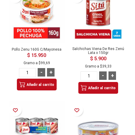
Salchichas Viena De Res Zenú
Pollo Zenu 160G C/Mayonesa
Lata x 150gr
$ 15.950
$ 5.900
Gramo a
$99,69
Gramo a
$39,33
-
+
-
+
Añadir al carrito
Añadir al carrito
Añadir a la Lista de Deseos
Añadir a la Lista de Deseos