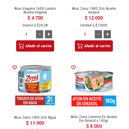
Atun Vaquita 160G Lomito
Atun Zenu 140G 2Un Aceite
Aceite Vegetal
Girasol
$ 4.700
$ 12.000
Gramo a
$29,38
Unidad a
$12000
-
+
-
+
Añadir al carrito
Añadir al carrito
Añadir a la Lista de Deseos
Añadir a la Lista de Deseos
Atún Zenú Lomitos En Aceite
Atun Zenu 140G 2Un Agua
De Girasol x 160gr
$ 11.900
$ 8.050