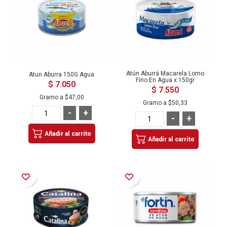
Atún Aburrá Macarela Lomo
Atun Aburra 150G Agua
Fino En Agua x 150gr
$ 7.050
$ 7.550
Gramo a
$47,00
Gramo a
$50,33
-
+
-
+
Añadir al carrito
Añadir al carrito
Añadir a la Lista de Deseos
Añadir a la Lista de Deseos