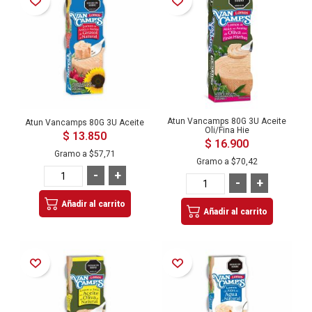
Atun Vancamps 80G 3U Aceite
Atun Vancamps 80G 3U Aceite
Oli/Fina Hie
$ 13.850
$ 16.900
Gramo a
$57,71
Gramo a
$70,42
-
+
-
+
Añadir al carrito
Añadir al carrito
Añadir a la Lista de Deseos
Añadir a la Lista de Deseos