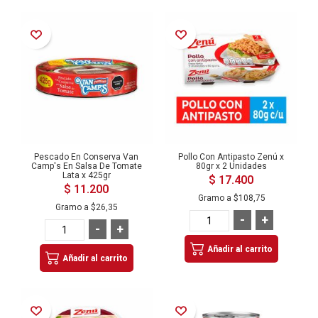
Añadir a la Lista de Deseos
Añadir a la Lista de Deseos
Pescado En Conserva Van
Pollo Con Antipasto Zenú x
Camp's En Salsa De Tomate
80gr x 2 Unidades
Lata x 425gr
$ 17.400
$ 11.200
Gramo a
$108,75
Gramo a
$26,35
-
+
-
+
Añadir al carrito
Añadir al carrito
Añadir a la Lista de Deseos
Añadir a la Lista de Deseos