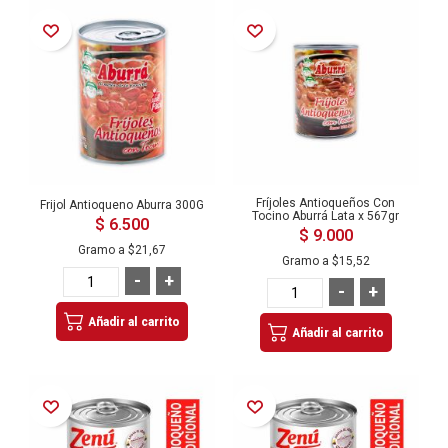
Añadir a la Lista de Deseos
Añadir a la Lista de Deseos
Fríjoles Antioqueños Con
Frijol Antioqueno Aburra 300G
Tocino Aburrá Lata x 567gr
$ 6.500
$ 9.000
Gramo a
$21,67
Gramo a
$15,52
-
+
-
+
Añadir al carrito
Añadir al carrito
Añadir a la Lista de Deseos
Añadir a la Lista de Deseos