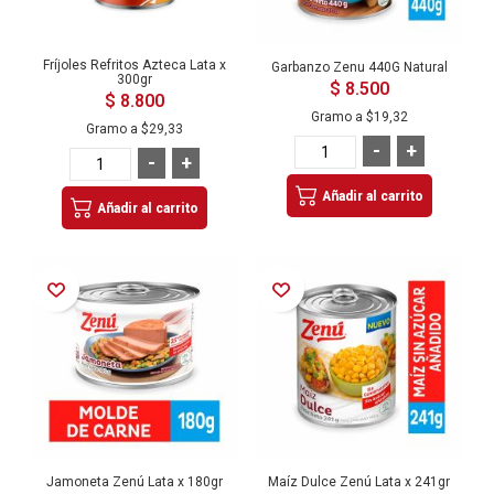
Fríjoles Refritos Azteca Lata x
Garbanzo Zenu 440G Natural
300gr
$ 8.500
$ 8.800
Gramo a
$19,32
Gramo a
$29,33
-
+
-
+
Añadir al carrito
Añadir al carrito
Añadir a la Lista de Deseos
Añadir a la Lista de Deseos
Jamoneta Zenú Lata x 180gr
Maíz Dulce Zenú Lata x 241gr