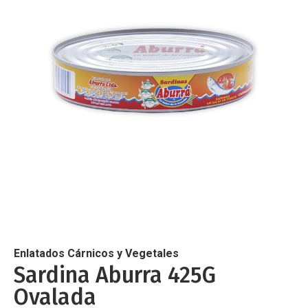
de
imágenes
Saltar
al
comienzo
de
Enlatados Cárnicos y Vegetales
la
Sardina Aburra 425G
galería
Ovalada
de
imágenes