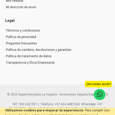
Mis Pedidos
Mi dirección de envío
Legal
Términos y condiciones
Política de privacidad
Preguntas frecuentes
Política de cambios, devoluciones y garantías
Política de tratamiento de datos
Transparencia y Ética Empresarial
¿Necesitas ayuda?
© 2025 Supermercados La Vaquita - Inversiones Vaquita Express S.A.S
NIT: 900.642.557-1. Teléfono: +57 604 4487068. WhatsApp: +57
3165291216. Correo electrónico: contactenos@vaquitaexpress.com
Utilizamos cookies para mejorar tu experiencia.
Para cumplir con