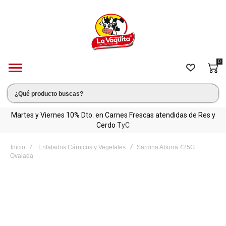
0
C
Martes y Viernes 10% Dto. en Carnes Frescas atendidas de Res y
Cerdo
TyC
Inicio
Enlatados Cárnicos y Vegetales
Sardina Aburra 425G
Ovalada
Saltar
al
final
de
la
galería