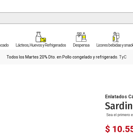
escado
Lácteos, Huevos y Refrigerados
Despensa
Licores bebidas y snac
Todos los Martes 20% Dto. en Pollo congelado y refrigerado.
TyC
Enlatados C
Sardi
Sea el primero e
$ 10.5