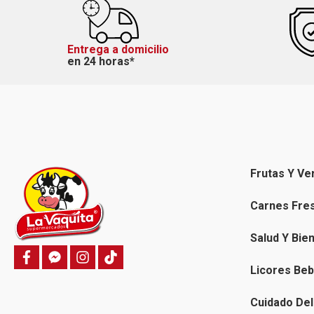
Entrega a domicilio
en 24 horas*
Frutas Y Ve
Carnes Fre
Salud Y Bie
f
f
i
T
a
a
n
i
Licores Beb
c
c
s
k
e
e
t
t
b
b
a
o
Cuidado Del
o
o
g
k