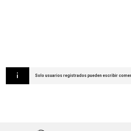
Saltar
al
comienzo
de
la
galería
de
imágenes
Solo usuarios registrados pueden escribir comen