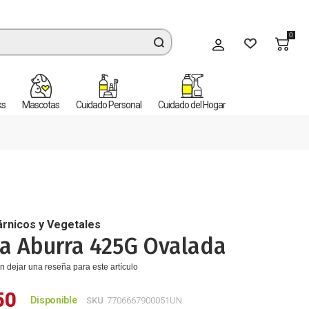
0
Mi cuenta
ks
Mascotas
Cuidado Personal
Cuidado del Hogar
árnicos y Vegetales
na Aburra 425G Ovalada
n dejar una reseña para este artículo
50
Disponible
SKU
7706667900051UN