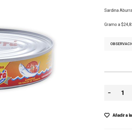
Sardina Aburr
Gramo a
$24,8
OBSERVACI
Añadir a l