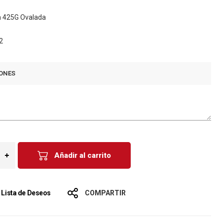
a 425G Ovalada
2
ONES
Añadir al carrito
a Lista de Deseos
COMPARTIR