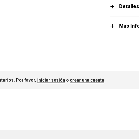
Detalle
Más Inf
tarios. Por favor,
iniciar sesión
o
crear una cuenta