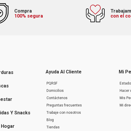
Compra
Trabaja
100% segura
con el c
Ayuda Al Cliente
Mi Pe
rduras
PQRSF
Estado
scas
Domicilios
Hacer 
Contáctenos
Mis Pe
nestar
Preguntas frecuentes
Mi dir
idas Y Snacks
Trabaje con nosotros
Blog
 Hogar
Tiendas