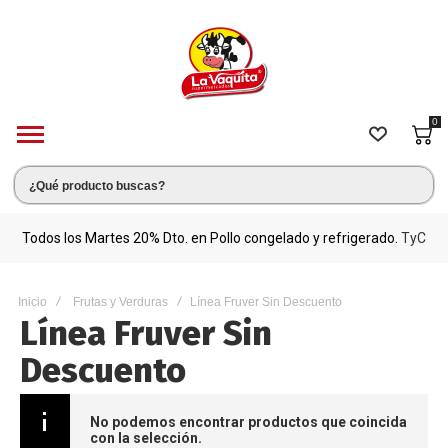
0
s.
Todos los Martes 20% Dto. en Pollo congelado y refrigerado.
TyC
M
Inicio
Frutas y Verduras
Línea Fruver Sin Descuento
Línea Fruver Sin
Descuento
No podemos encontrar productos que coincida
con la selección.