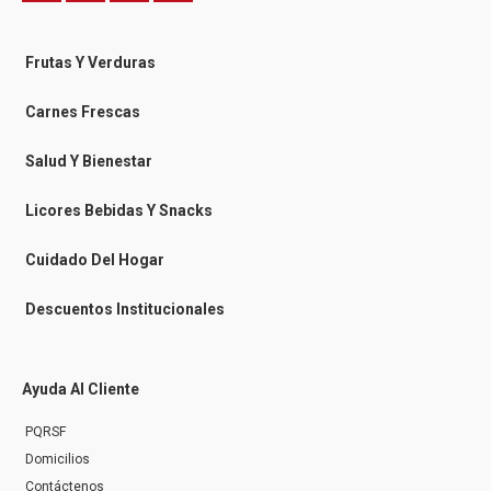
a
a
n
i
c
c
s
k
e
e
t
t
b
b
a
o
o
o
g
k
Frutas Y Verduras
o
o
r
k
k
a
-
m
Carnes Frescas
m
e
s
Salud Y Bienestar
s
e
n
Licores Bebidas Y Snacks
g
e
r
Cuidado Del Hogar
Descuentos Institucionales
Ayuda Al Cliente
PQRSF
Domicilios
Contáctenos