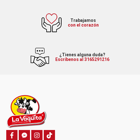
Trabajamos
con el corazón
¿Tienes alguna duda?
Escríbenos al 3165291216
f
f
i
T