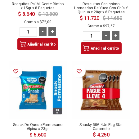
Rosquitas Pa' Mi Gente Bimbo
Rosquitas Sanissimo
x 15gr x 8 Paquetes
Horneadas De Yuca Con Chía Y
Quinua x 20gr x 6 Paquetes
$ 8.640
$ 10.800
$ 11.720
$ 14.650
Gramo a
$72,00
Gramo a
$97,67
-
+
-
+
Añadir al carrito
Añadir al carrito
Añadir a la Lista de Deseos
Añadir a la Lista de Deseos
Snack De Queso Parmesano
Snacky 50G 4Un Pag 3Un
Alpina x 23gr
Caramelo
$ 5.600
$ 4.250