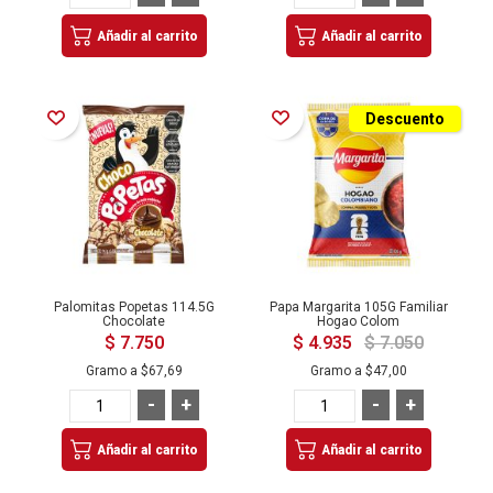
Añadir al carrito
Añadir al carrito
Añadir a la Lista de Deseos
Añadir a la Lista de Deseos
Descuento
Palomitas Popetas 114.5G
Papa Margarita 105G Familiar
Chocolate
Hogao Colom
$ 7.750
$ 4.935
$ 7.050
Gramo a
$67,69
Gramo a
$47,00
-
+
-
+
Añadir al carrito
Añadir al carrito