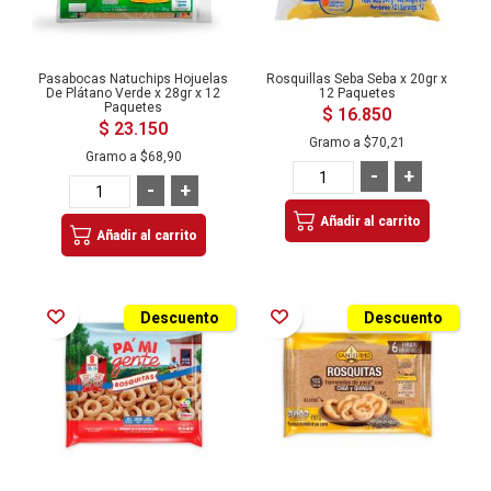
Pasabocas Natuchips Hojuelas
Rosquillas Seba Seba x 20gr x
De Plátano Verde x 28gr x 12
12 Paquetes
Paquetes
$ 16.850
$ 23.150
Gramo a
$70,21
Gramo a
$68,90
-
+
-
+
Añadir al carrito
Añadir al carrito
Añadir a la Lista de Deseos
Añadir a la Lista de Deseos
Descuento
Descuento