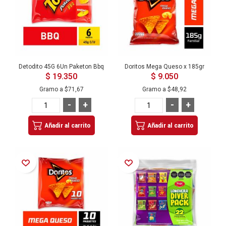
Detodito 45G 6Un Paketon Bbq
Doritos Mega Queso x 185gr
$ 19.350
$ 9.050
Gramo a
$71,67
Gramo a
$48,92
-
+
-
+
Añadir al carrito
Añadir al carrito
Añadir a la Lista de Deseos
Añadir a la Lista de Deseos