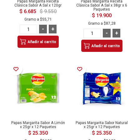
Papas Margarita Receta
Papas Margarita Receta
Clásica Sabor A Sal x 120gr
Clásica Sabor A Sal x 38gr x 6
Paquetes
$ 6.685
$ 9.550
$ 19.900
Gramo a
$55,71
Gramo a
$87,28
-
+
-
+
Añadir al carrito
Añadir al carrito
Añadir a la Lista de Deseos
Añadir a la Lista de Deseos
Papas Margarita Sabor A Limón
Papas Margarita Sabor Natural
x 25gr x 12 Paquetes
x 25gr x 12 Paquetes
$ 25.350
$ 25.350