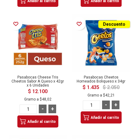
Añadir al carrito
Añadir al carrito
Añadir a la Lista de Deseos
Añadir a la Lista de Deseos
Descuento
Pasabocas Cheese Tris
Pasabocas Cheetos
Cheetos Sabor A Queso x 42gr
Horneados Boliqueso x 34gr
x 6 Unidades
$ 1.435
$ 2.050
$ 12.100
Gramo a
$42,21
Gramo a
$48,02
-
+
-
+
Añadir al carrito
Añadir al carrito