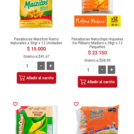
Pasabocas Maizitos Ramo
Pasabocas Natuchips Hojuelas
Naturales x 30gr x 12 Unidades
De Plátano Maduro x 28gr x 12
Paquetes
$ 15.000
$ 23.150
Gramo a
$41,67
Gramo a
$68,90
-
+
-
+
Añadir al carrito
Añadir al carrito
Añadir a la Lista de Deseos
Añadir a la Lista de Deseos