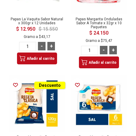
Papas La Vaquita Sabor Natural
Papas Margarita Onduladas
x 300gr x 12 Unidades
Sabor A Tomate x 32gr x 10
Paquetes
$ 12.950
$ 15.550
$ 24.150
Gramo a
$43,17
Gramo a
$75,47
-
+
-
+
Añadir al carrito
Añadir al carrito
Añadir a la Lista de Deseos
Añadir a la Lista de Deseos
Descuento