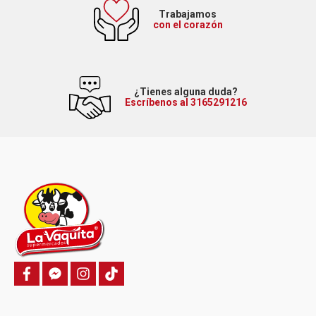
Trabajamos
con el corazón
¿Tienes alguna duda?
Escríbenos al 3165291216
f
f
i
T
a
a
n
i
c
c
s
k
e
e
t
t