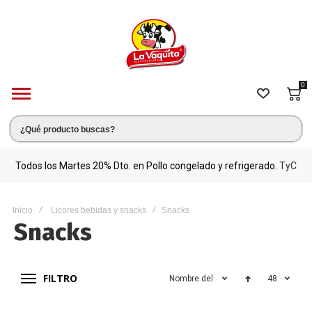
0
s.
Todos los Martes 20% Dto. en Pollo congelado y refrigerado.
TyC
M
Inicio
Licores bebidas y snacks
Snacks
Snacks
FILTRO
Nombre del producto
48