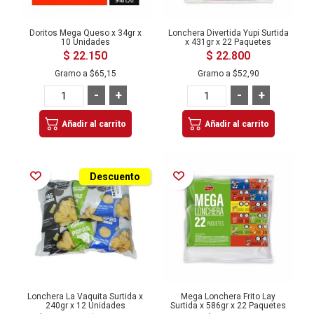
Doritos Mega Queso x 34gr x
Lonchera Divertida Yupi Surtida
10 Unidades
x 431gr x 22 Paquetes
$ 22.150
$ 22.800
Gramo a
$65,15
Gramo a
$52,90
-
+
-
+
Añadir al carrito
Añadir al carrito
Añadir a la Lista de Deseos
Añadir a la Lista de Deseos
Descuento
Lonchera La Vaquita Surtida x
Mega Lonchera Frito Lay
240gr x 12 Unidades
Surtida x 586gr x 22 Paquetes