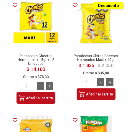
Añadir a la Lista de Deseos
Añadir a la Lista de Deseos
Descuento
Pasabocas Cheetos
Pasabocas Chitos Cheetos
Horneados x 15gr x 12
Horneados Maxi x 40gr
Unidades
$ 1.435
$ 2.050
$ 14.100
Gramo a
$35,88
Gramo a
$78,33
-
+
-
+
Añadir al carrito
Añadir al carrito
Añadir a la Lista de Deseos
Añadir a la Lista de Deseos