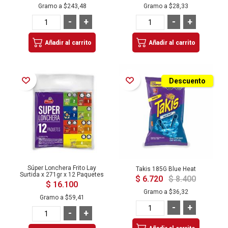
Gramo a
$243,48
Gramo a
$28,33
-
+
-
+
Añadir al carrito
Añadir al carrito
Añadir a la Lista de Deseos
Añadir a la Lista de Deseos
Descuento
Súper Lonchera Frito Lay
Takis 185G Blue Heat
Surtida x 271gr x 12 Paquetes
$ 6.720
$ 8.400
$ 16.100
Gramo a
$36,32
Gramo a
$59,41
-
+
-
+