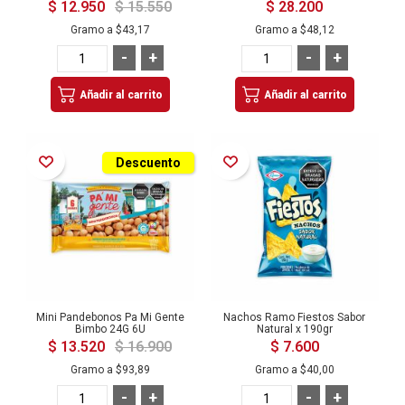
$ 12.950
$ 15.550
$ 28.200
Gramo a
$43,17
Gramo a
$48,12
-
+
-
+
Añadir al carrito
Añadir al carrito
Añadir a la Lista de Deseos
Añadir a la Lista de Deseos
Descuento
Mini Pandebonos Pa Mi Gente
Nachos Ramo Fiestos Sabor
Bimbo 24G 6U
Natural x 190gr
$ 13.520
$ 16.900
$ 7.600
Gramo a
$93,89
Gramo a
$40,00
-
+
-
+