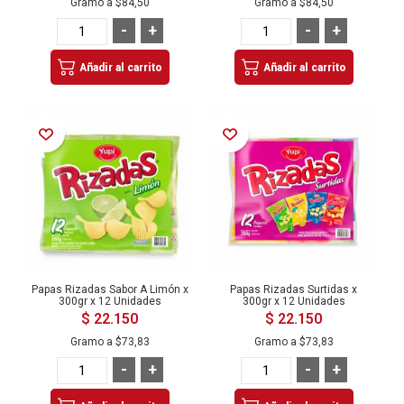
Gramo a
$84,50
Gramo a
$84,50
-
+
-
+
Añadir al carrito
Añadir al carrito
Añadir a la Lista de Deseos
Añadir a la Lista de Deseos
Papas Rizadas Sabor A Limón x
Papas Rizadas Surtidas x
300gr x 12 Unidades
300gr x 12 Unidades
$ 22.150
$ 22.150
Gramo a
$73,83
Gramo a
$73,83
-
+
-
+