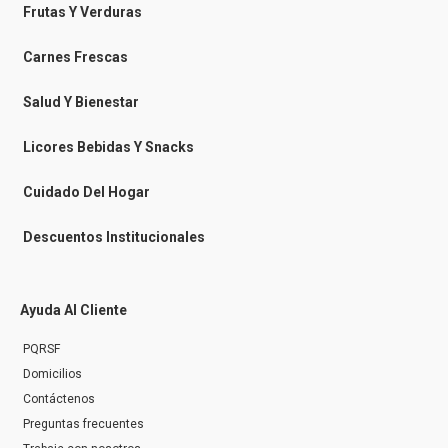
b
b
a
o
o
o
g
k
Frutas Y Verduras
o
o
r
k
k
a
-
m
Carnes Frescas
m
e
s
Salud Y Bienestar
s
e
n
Licores Bebidas Y Snacks
g
e
r
Cuidado Del Hogar
Descuentos Institucionales
Ayuda Al Cliente
PQRSF
Domicilios
Contáctenos
Preguntas frecuentes