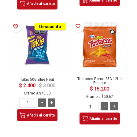
Añadir al carrito
Añadir al carrito
Añadir a la Lista de Deseos
Añadir a la Lista de Deseos
Descuento
Tostacos Ramo 25G 12Un
Takis 50G Blue Heat
Picante
$ 2.400
$ 3.000
$ 15.200
Gramo a
$48,00
Gramo a
$50,67
-
+
-
+
Añadir al carrito
Añadir al carrito