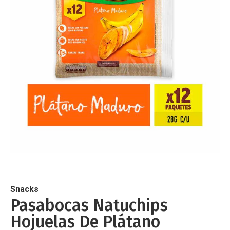
de
imágenes
Saltar
al
comienzo
de
Snacks
la
Pasabocas Natuchips
galería
Hojuelas De Plátano
de
imágenes