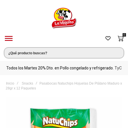
0
s.
Todos los Martes 20% Dto. en Pollo congelado y refrigerado.
TyC
M
Inicio
Snacks
Pasabocas Natuchips Hojuelas De Plátano Maduro x
28gr x 12 Paquetes
Saltar
al
final
de
la
galería