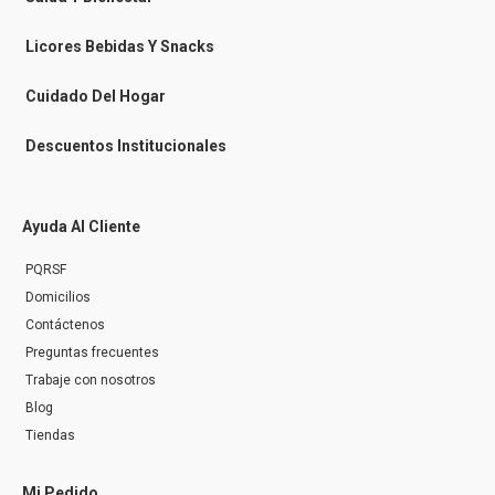
s
e
n
Licores Bebidas Y Snacks
g
e
r
Cuidado Del Hogar
Descuentos Institucionales
Ayuda Al Cliente
PQRSF
Domicilios
Contáctenos
Preguntas frecuentes
Trabaje con nosotros
Blog
Tiendas
Mi Pedido