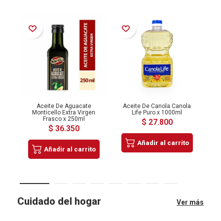
Añadir a la Lista de Deseos
Añadir a la Lista de Deseos
Añadir a la Lista de Deseos
Aceite De Aguacate
Aceite De Canola Canola
Ac
Monticello Extra Virgen
Life Puro x 1000ml
Frasco x 250ml
$ 27.800
$ 36.350
Añadir al carrito
Añadir al carrito
Cuidado del hogar
Ver más