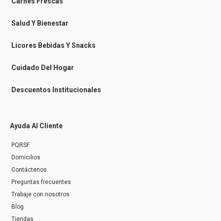
-
m
Carnes Frescas
m
e
s
Salud Y Bienestar
s
e
n
Licores Bebidas Y Snacks
g
e
r
Cuidado Del Hogar
Descuentos Institucionales
Ayuda Al Cliente
PQRSF
Domicilios
Contáctenos
Preguntas frecuentes
Trabaje con nosotros
Blog
Tiendas