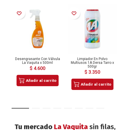
Añadir a la Lista de Deseos
Añadir a la Lista de Deseos
Añadir a la Lista de Deseos
Desengrasante Con Válvula
Limpiador En Polvo
Lim
La Vaquita x 500ml
Multiusos 1A Dersa Tarro x
A
500gr
$ 4.600
$ 3.350
Añadir al carrito
Añadir al carrito
Tu mercado
La Vaquita
sin filas,