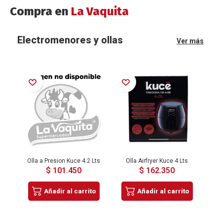
Compra en
La Vaquita
Electromenores y ollas
Ver más
Añadir a la Lista de Deseos
Añadir a la Lista de Deseos
Añadir a la Lista de Deseos
Olla a Presion Kuce 4.2 Lts
Olla Airfryer Kuce 4 Lts
Ol
$ 101.450
$ 162.350
Añadir al carrito
Añadir al carrito