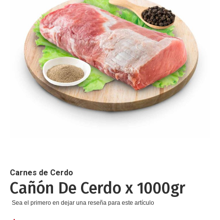
de
imágenes
Saltar
al
comienzo
de
Carnes de Cerdo
la
Cañón De Cerdo x 1000gr
galería
de
Sea el primero en dejar una reseña para este artículo
imágenes