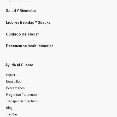
m
e
s
Salud Y Bienestar
s
e
n
Licores Bebidas Y Snacks
g
e
r
Cuidado Del Hogar
Descuentos Institucionales
Ayuda Al Cliente
PQRSF
Domicilios
Contáctenos
Preguntas frecuentes
Trabaje con nosotros
Blog
Tiendas