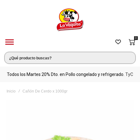
0
s.
Todos los Martes 20% Dto. en Pollo congelado y refrigerado.
TyC
M
Inicio
Cañón De Cerdo x 1000gr
Saltar
al
final
de
la
galería