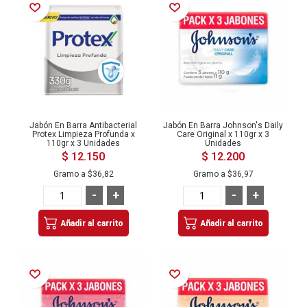
Añadir a la Lista de Deseos
Añadir a la Lista de Deseos
Jabón En Barra Antibacterial
Jabón En Barra Johnson's Daily
Protex Limpieza Profunda x
Care Original x 110gr x 3
110gr x 3 Unidades
Unidades
$ 12.150
$ 12.200
Gramo a
$36,82
Gramo a
$36,97
-
+
-
+
Añadir al carrito
Añadir al carrito
Añadir a la Lista de Deseos
Añadir a la Lista de Deseos