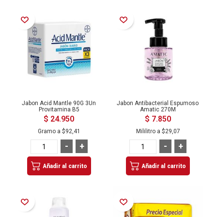
Añadir a la Lista de Deseos
Añadir a la Lista de Deseos
Jabon Acid Mantle 90G 3Un
Jabon Antibacterial Espumoso
Provitamina B5
Amatic 270M
$ 24.950
$ 7.850
Gramo a
$92,41
Mililitro a
$29,07
-
+
-
+
Añadir al carrito
Añadir al carrito
Añadir a la Lista de Deseos
Añadir a la Lista de Deseos