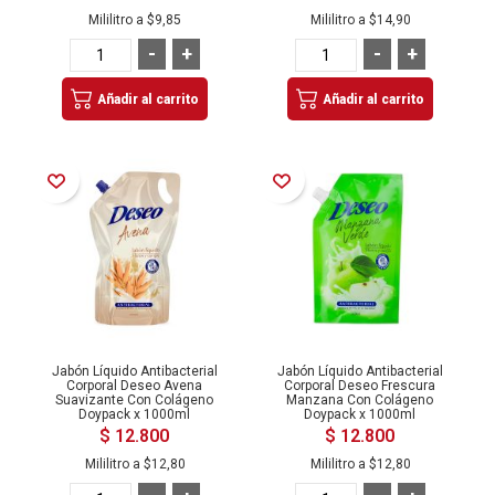
Mililitro a
$9,85
Mililitro a
$14,90
-
+
-
+
Añadir al carrito
Añadir al carrito
Añadir a la Lista de Deseos
Añadir a la Lista de Deseos
Jabón Líquido Antibacterial
Jabón Líquido Antibacterial
Corporal Deseo Avena
Corporal Deseo Frescura
Suavizante Con Colágeno
Manzana Con Colágeno
Doypack x 1000ml
Doypack x 1000ml
$ 12.800
$ 12.800
Mililitro a
$12,80
Mililitro a
$12,80