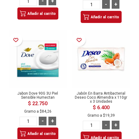
-
+
-
+
Añadir al carrito
Añadir al carrito
Añadir a la Lista de Deseos
Añadir a la Lista de Deseos
Jabon Dove 90G 3U Piel
Jabón En Barra Antibacterial
Sensible Humectan
Deseo Coco Almendra x 110gr
x 3 Unidades
$ 22.750
$ 6.400
Gramo a
$84,26
Gramo a
$19,39
-
+
-
+
Añadir al carrito
Añadir al carrito