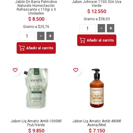
Jabón En Barra Palmolive
Jabon Johnson 110G 3Un Uva
Naturals Humectación
Verde
Refrescante x 110gr x 3
$ 12.550
Unidades
$ 8.500
Gramo a
$38,03
Gramo a
$25,76
-
+
-
+
Añadir al carrito
Añadir al carrito
Añadir a la Lista de Deseos
Añadir a la Lista de Deseos
Jabon Liq Amatic Antib 1000Ml
Jabon Liq Amatic Antib 480Ml
Frut/Verde
Avena/Miel
$ 9.850
$ 7.150