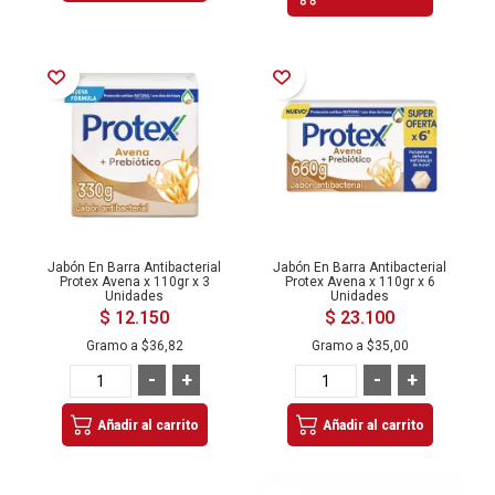
Añadir a la Lista de Deseos
Añadir a la Lista de Deseos
Jabón En Barra Antibacterial
Jabón En Barra Antibacterial
Protex Avena x 110gr x 3
Protex Avena x 110gr x 6
Unidades
Unidades
$ 12.150
$ 23.100
Gramo a
$36,82
Gramo a
$35,00
-
+
-
+
Añadir al carrito
Añadir al carrito