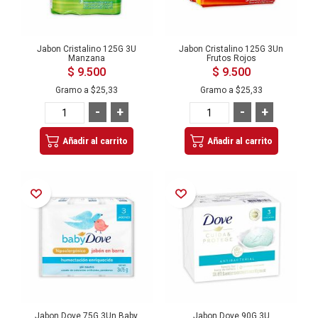
Jabon Cristalino 125G 3U
Jabon Cristalino 125G 3Un
Manzana
Frutos Rojos
$ 9.500
$ 9.500
Gramo a
$25,33
Gramo a
$25,33
-
+
-
+
Añadir al carrito
Añadir al carrito
Añadir a la Lista de Deseos
Añadir a la Lista de Deseos
Jabon Dove 75G 3Un Baby
Jabon Dove 90G 3U