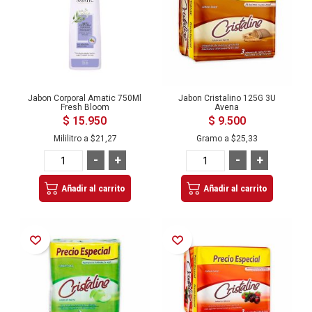
Jabon Corporal Amatic 750Ml
Jabon Cristalino 125G 3U
Fresh Bloom
Avena
$ 15.950
$ 9.500
Mililitro a
$21,27
Gramo a
$25,33
-
+
-
+
Añadir al carrito
Añadir al carrito
Añadir a la Lista de Deseos
Añadir a la Lista de Deseos