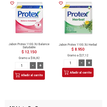
Añadir a la Lista de Deseos
Añadir a la Lista de Deseos
Jabon Protex 110G 3U Balance
Jabon Protex 110G 3U Herbal
Saludable
$ 8.950
$ 12.150
Gramo a
$27,12
Gramo a
$36,82
-
+
-
+
Añadir al carrito
Añadir al carrito