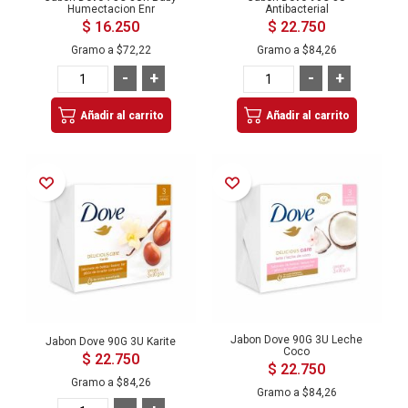
Humectacion Enr
Antibacterial
$ 16.250
$ 22.750
Gramo a
$72,22
Gramo a
$84,26
-
+
-
+
Añadir al carrito
Añadir al carrito
Añadir a la Lista de Deseos
Añadir a la Lista de Deseos
Jabon Dove 90G 3U Leche
Jabon Dove 90G 3U Karite
Coco
$ 22.750
$ 22.750
Gramo a
$84,26
Gramo a
$84,26