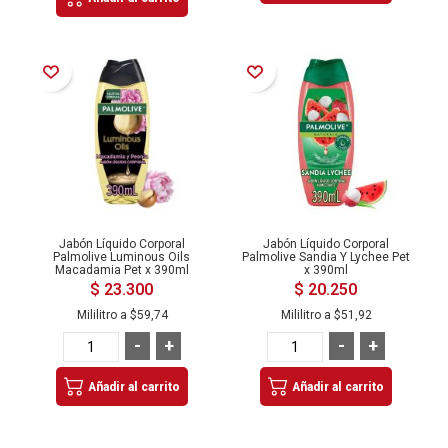
Añadir a la Lista de Deseos
Añadir a la Lista de Deseos
Jabón Líquido Corporal
Jabón Líquido Corporal
Palmolive Luminous Oils
Palmolive Sandia Y Lychee Pet
Macadamia Pet x 390ml
x 390ml
$ 23.300
$ 20.250
Mililitro a
$59,74
Mililitro a
$51,92
-
+
-
+
Añadir al carrito
Añadir al carrito