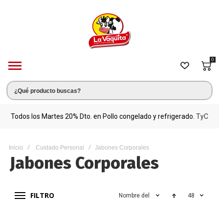
0
s.
Todos los Martes 20% Dto. en Pollo congelado y refrigerado.
TyC
M
Inicio
Cuidado Personal
Jabones Corporales
Jabones Corporales
FILTRO
Nombre del producto
48