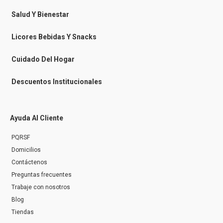
e
s
Salud Y Bienestar
s
e
n
Licores Bebidas Y Snacks
g
e
r
Cuidado Del Hogar
Descuentos Institucionales
Ayuda Al Cliente
PQRSF
Domicilios
Contáctenos
Preguntas frecuentes
Trabaje con nosotros
Blog
Tiendas