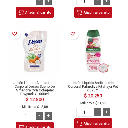
-
+
-
+
Añadir al carrito
Añadir al carrito
Añadir a la Lista de Deseos
Añadir a la Lista de Deseos
Jabón Líquido Antibacterial
Jabón Líquido Antibacterial
Corporal Deseo Sueño De
Corporal Palmolive Pitahaya Pet
Almendra Con Colágeno
x 390ml
Doypack x 1000ml
$ 20.250
$ 12.800
Mililitro a
$51,92
Mililitro a
$12,80
-
+
-
+
Añadir al carrito
Añadir al carrito