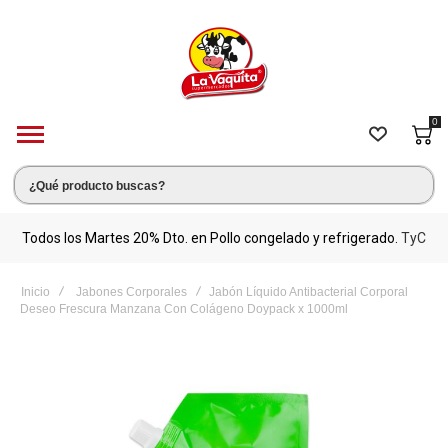
0
s.
Todos los Martes 20% Dto. en Pollo congelado y refrigerado.
TyC
M
Inicio
Jabones Corporales
Jabón Líquido Antibacterial Corporal
Deseo Frescura Manzana Con Colágeno Doypack x 1000ml
Saltar
al
final
de
la
galería