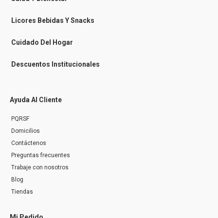
s
e
n
Licores Bebidas Y Snacks
g
e
r
Cuidado Del Hogar
Descuentos Institucionales
Ayuda Al Cliente
PQRSF
Domicilios
Contáctenos
Preguntas frecuentes
Trabaje con nosotros
Blog
Tiendas
Mi Pedido