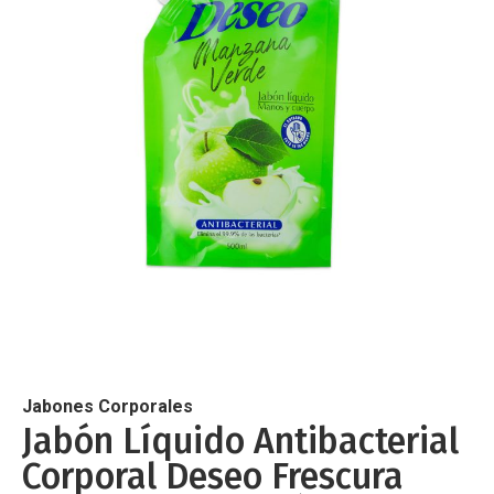
de
imágenes
Saltar
al
comienzo
de
Jabones Corporales
la
Jabón Líquido Antibacterial
galería
Corporal Deseo Frescura
de
imágenes