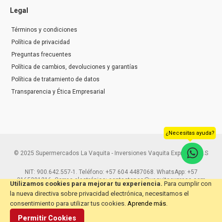
Legal
Términos y condiciones
Política de privacidad
Preguntas frecuentes
Política de cambios, devoluciones y garantías
Política de tratamiento de datos
Transparencia y Ética Empresarial
¿Necesitas ayuda?
© 2025 Supermercados La Vaquita - Inversiones Vaquita Express S.A.S
NIT: 900.642.557-1. Teléfono: +57 604 4487068. WhatsApp: +57
3165291216. Correo electrónico: contactenos@vaquitaexpress.com
Utilizamos cookies para mejorar tu experiencia.
Para cumplir con
la nueva directiva sobre privacidad electrónica, necesitamos el
consentimiento para utilizar tus cookies.
Aprende más
.
Permitir Cookies