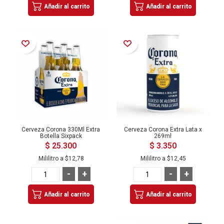
Añadir al carrito
Añadir al carrito
Añadir a la Lista de Deseos
Añadir a la Lista de Deseos
Cerveza Corona 330Ml Extra
Cerveza Corona Extra Lata x
Botella Sixpack
269ml
$ 25.300
$ 3.350
Mililitro a
$12,78
Mililitro a
$12,45
-
+
-
+
Añadir al carrito
Añadir al carrito