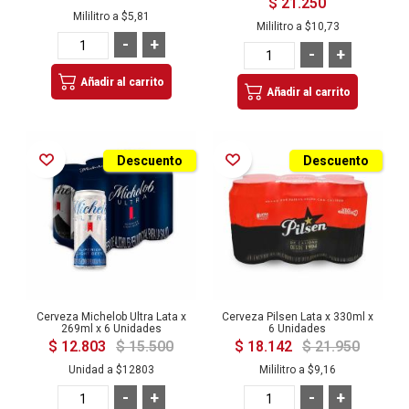
$ 21.250
Mililitro a
$5,81
Mililitro a
$10,73
-
+
-
+
Añadir al carrito
Añadir al carrito
Añadir a la Lista de Deseos
Añadir a la Lista de Deseos
Descuento
Descuento
Cerveza Michelob Ultra Lata x
Cerveza Pilsen Lata x 330ml x
269ml x 6 Unidades
6 Unidades
$ 12.803
$ 15.500
$ 18.142
$ 21.950
Unidad a
$12803
Mililitro a
$9,16
-
+
-
+