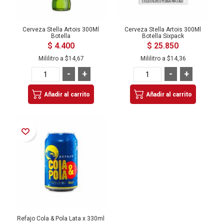
Cerveza Stella Artois 300Ml
Cerveza Stella Artois 300Ml
Botella
Botella Sixpack
$ 4.400
$ 25.850
Mililitro a
$14,67
Mililitro a
$14,36
-
+
-
+
Añadir al carrito
Añadir al carrito
Añadir a la Lista de Deseos
Refajo Cola & Pola Lata x 330ml