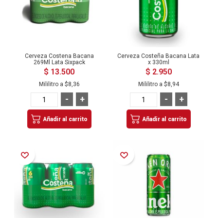
Cerveza Costena Bacana
Cerveza Costeña Bacana Lata
269Ml Lata Sixpack
x 330ml
$ 13.500
$ 2.950
Mililitro a
$8,36
Mililitro a
$8,94
-
+
-
+
Añadir al carrito
Añadir al carrito
Añadir a la Lista de Deseos
Añadir a la Lista de Deseos