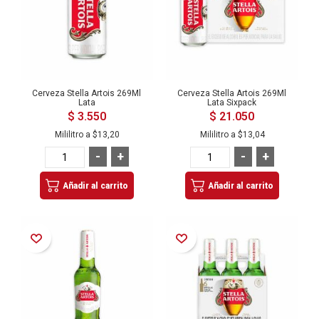
Cerveza Stella Artois 269Ml
Cerveza Stella Artois 269Ml
Lata
Lata Sixpack
$ 3.550
$ 21.050
Mililitro a
$13,20
Mililitro a
$13,04
-
+
-
+
Añadir al carrito
Añadir al carrito
Añadir a la Lista de Deseos
Añadir a la Lista de Deseos