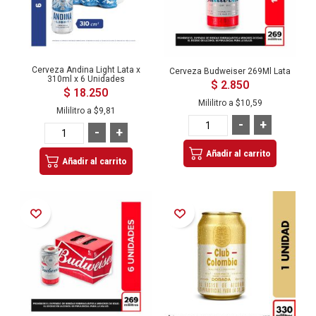
Cerveza Andina Light Lata x
Cerveza Budweiser 269Ml Lata
310ml x 6 Unidades
$ 2.850
$ 18.250
Mililitro a
$10,59
Mililitro a
$9,81
-
+
-
+
Añadir al carrito
Añadir al carrito
Añadir a la Lista de Deseos
Añadir a la Lista de Deseos