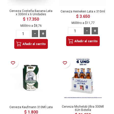
Cerveza Costeña Bacana Lata
Cerveza Heineken Lata x 310ml
x 330ml x 6 Unidades
$ 3.650
$ 17.350
Mililitro a
$11,77
Mililitro a
$8,76
-
+
-
+
Añadir al carrito
Añadir al carrito
Añadir a la Lista de Deseos
Añadir a la Lista de Deseos
Cerveza Michelob Ultra 330Ml
Cerveza Kaufmann 310Ml Lata
6Un Botella
$ 1.800