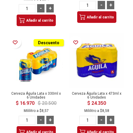
-
+
-
+
Añadir al carrito
Añadir al carrito
Añadir a la Lista de Deseos
Añadir a la Lista de Deseos
Descuento
Cerveza Águila Lata x 330ml x
Cerveza Águila Lata x 473ml x
6 Unidades
6 Unidades
$ 16.970
$ 20.500
$ 24.350
Mililitro a
$8,57
Mililitro a
$8,58
-
+
-
+
Añadir al carrito
Añadir al carrito