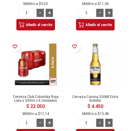
Mililitro a
$9,02
Mililitro a
$11,36
-
+
-
+
Añadir al carrito
Añadir al carrito
Añadir a la Lista de Deseos
Añadir a la Lista de Deseos
Cerveza Club Colombia Roja
Cerveza Corona 330Ml Extra
Lata x 330ml x 6 Unidades
Botella
$ 22.050
$ 4.450
Mililitro a
$11,14
Mililitro a
$13,48
-
+
-
+