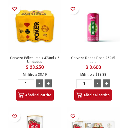
Añadir a la Lista de Deseos
Añadir a la Lista de Deseos
Cerveza Póker Lata x 473ml x 6
Cerveza Redds Rose 269Ml
Unidades
Lata
$ 23.250
$ 3.600
Mililitro a
$8,19
Mililitro a
$13,38
-
+
-
+
Añadir al carrito
Añadir al carrito
Añadir a la Lista de Deseos
Añadir a la Lista de Deseos