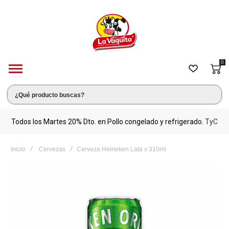
0
s.
Todos los Martes 20% Dto. en Pollo congelado y refrigerado.
TyC
M
Inicio
Cervezas
Cerveza Heineken Lata x 310ml
Saltar
al
final
de
la
galería