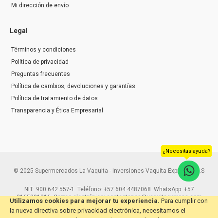
Mi dirección de envío
Legal
Términos y condiciones
Política de privacidad
Preguntas frecuentes
Política de cambios, devoluciones y garantías
Política de tratamiento de datos
Transparencia y Ética Empresarial
¿Necesitas ayuda?
© 2025 Supermercados La Vaquita - Inversiones Vaquita Express S.A.S
NIT: 900.642.557-1. Teléfono: +57 604 4487068. WhatsApp: +57
3165291216. Correo electrónico: contactenos@vaquitaexpress.com
Utilizamos cookies para mejorar tu experiencia.
Para cumplir con
la nueva directiva sobre privacidad electrónica, necesitamos el