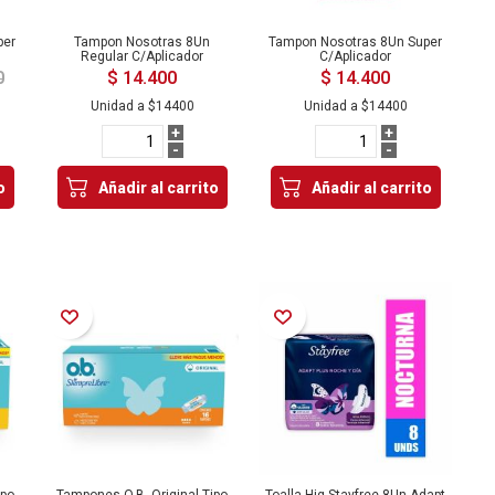
per
Tampon Nosotras 8Un
Tampon Nosotras 8Un Super
Regular C/Aplicador
C/Aplicador
0
$ 14.400
$ 14.400
Unidad a
$14400
Unidad a
$14400
+
+
-
-
o
Añadir al carrito
Añadir al carrito
Añadir a la Lista de Deseos
Añadir a la Lista de Deseos
ipo
Tampones O.B. Original Tipo
Toalla Hig Stayfree 8Un Adapt