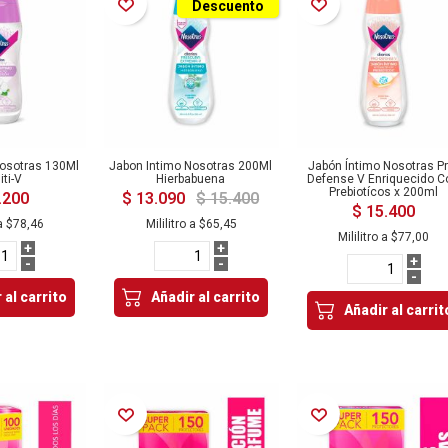
Añadir a la Lista de Deseos
Añadir a la Lista de Deseos
Descuento
Nosotras 130Ml
Jabon Intimo Nosotras 200Ml
Jabón Íntimo Nosotras Pr
iti-V
Hierbabuena
Defense V Enriquecido C
Prebiotícos x 200ml
.200
$ 13.090
$ 15.400
$ 15.400
a
$78,46
Mililitro a
$65,45
Mililitro a
$77,00
+
+
+
-
-
-
 al carrito
Añadir al carrito
Añadir al carrit
Añadir a la Lista de Deseos
Añadir a la Lista de Deseos