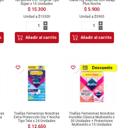
Súper x 16 Unidades
Plus Noche
$ 15.300
$ 5.900
Unidad a
$15300
Unidad a
$5900
+
+
-
-
o
Añadir al carrito
Añadir al carrito
Añadir a la Lista de Deseos
Añadir a la Lista de Deseos
Descuento
ras
Toallas Femeninas Nosotras
Toallas Femeninas Nosotras
na
Extra Protección Día Y Noche
Invisible Clásica Multiestilo x
Tipo Tela x 24 Unidades
30 Unidades + Protectores
Multiestilo x 15 Unidades
$ 12.650