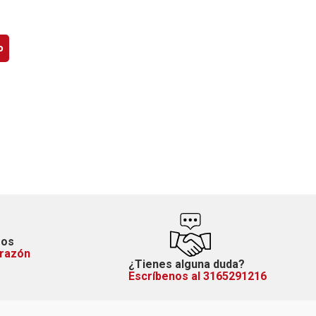
o
mos
orazón
¿Tienes alguna duda?
Escríbenos al 3165291216