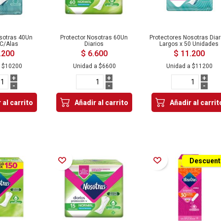
osotras 40Un
Protector Nosotras 60Un
Protectores Nosotras Diar
 C/Alas
Diarios
Largos x 50 Unidades
.200
$ 6.600
$ 11.200
a
$10200
Unidad a
$6600
Unidad a
$11200
+
+
+
-
-
-
 al carrito
Añadir al carrito
Añadir al carrit
Añadir a la Lista de Deseos
Añadir a la Lista de Deseos
Descuen