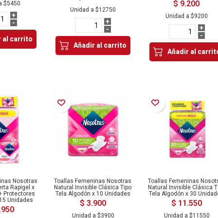
$ 9.200
a
$5450
Unidad a
$12750
+
Unidad a
$9200
+
-
+
-
-
 al carrito
Añadir al carrito
Añadir al carrit
Añadir a la Lista de Deseos
Añadir a la Lista de Deseos
inas Nosotras
Toallas Femeninas Nosotras
Toallas Femeninas Nosot
erta Rapigel x
Natural Invisible Clásica Tipo
Natural Invisible Clásica T
+ Protectores
Tela Algodón x 10 Unidades
Tela Algodón x 30 Unida
x 15 Unidades
$ 3.900
$ 11.550
.950
Unidad a
$3900
Unidad a
$11550