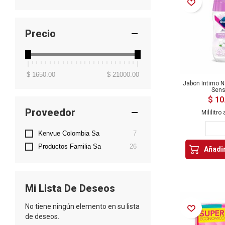
Añadir a la Lista de Deseos
Precio
$ 1650.00
$ 21000.00
Jabon Intimo 
Sens
$ 10
Proveedor
Mililitro 
artículos
Kenvue Colombia Sa
7
artículos
Productos Familia Sa
26
Añadir
Mi Lista De Deseos
No tiene ningún elemento en su lista
Añadir a la Lista de Deseos
de deseos.