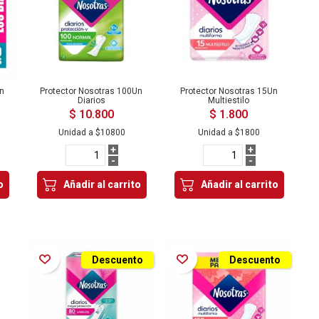
Un
Protector Nosotras 100Un
Protector Nosotras 15Un
Diarios
Multiestilo
$ 10.800
$ 1.800
Unidad a
$10800
Unidad a
$1800
+
+
-
-
o
Añadir al carrito
Añadir al carrito
Añadir a la Lista de Deseos
Añadir a la Lista de Deseos
Descuento
Descuento