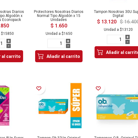
sotras Diarios
Protectores Nosotras Diarios
Tampon Nosotras 30U Su
ipo Algodón x
Normal Tipo Algodón x 15
Digital
s Econopack
Unidades
$ 13.120
$ 16.40
.850
$ 1.650
Unidad a
$13120
a
$15850
Unidad a
$1650
+
+
+
-
-
-
Añadir al carrit
 al carrito
Añadir al carrito
Añadir a la Lista de Deseos
Añadir a la Lista de Deseos
ras 8Un Super
Tampon Ob 32Un Original
Tampones O.B. Original T