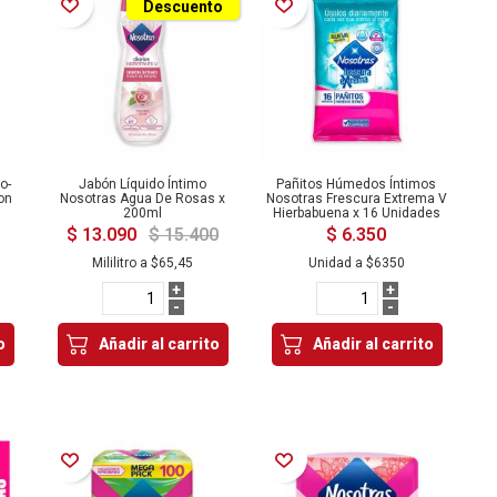
Añadir a la Lista de Deseos
Añadir a la Lista de Deseos
Descuento
o-
Jabón Líquido Íntimo
Pañitos Húmedos Íntimos
on
Nosotras Agua De Rosas x
Nosotras Frescura Extrema V
200ml
Hierbabuena x 16 Unidades
$ 13.090
$ 15.400
$ 6.350
Mililitro a
$65,45
Unidad a
$6350
+
+
-
-
o
Añadir al carrito
Añadir al carrito
Añadir a la Lista de Deseos
Añadir a la Lista de Deseos