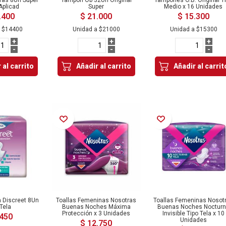
Aplicad
Super
Medio x 16 Unidades
.400
$ 21.000
$ 15.300
a
$14400
Unidad a
$21000
Unidad a
$15300
+
+
+
-
-
-
 al carrito
Añadir al carrito
Añadir al carrit
Añadir a la Lista de Deseos
Añadir a la Lista de Deseos
a Discreet 8Un
Toallas Femeninas Nosotras
Toallas Femeninas Nosot
 Tela
Buenas Noches Máxima
Buenas Noches Noctur
Protección x 3 Unidades
Invisible Tipo Tela x 10
.450
Unidades
$ 12.750