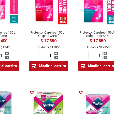
refree 100Un
Protector Carefree 150Un
Protector Carefree 150
rfume
Original C/Perf
Todos/Dias S/Pe
.400
$ 17.850
$ 17.850
a
$12400
Unidad a
$17850
Unidad a
$17850
+
+
+
-
-
-
 al carrito
Añadir al carrito
Añadir al carrit
Añadir a la Lista de Deseos
Añadir a la Lista de Deseos