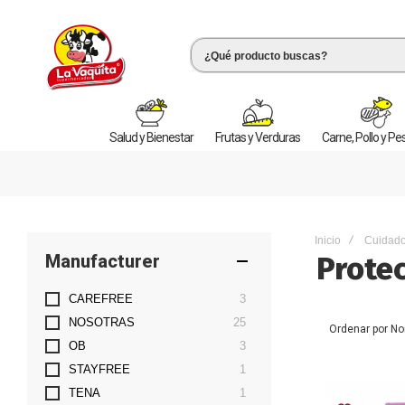
Salud y Bienestar
Frutas y Verduras
Carne, Pollo y P
Inicio
Cuidado
Manufacturer
Prote
artículos
CAREFREE
3
artículos
NOSOTRAS
25
Ordenar por
No
artículos
OB
3
artículo
STAYFREE
1
artículo
TENA
1