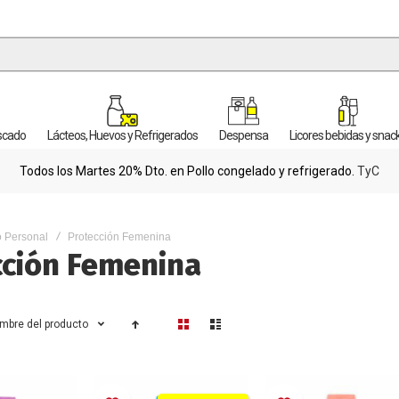
escado
Lácteos, Huevos y Refrigerados
Despensa
Licores bebidas y snac
Todos los Martes 20% Dto. en Pollo congelado y refrigerado.
TyC
 Personal
Protección Femenina
cción Femenina
Ver
mbre del producto
como