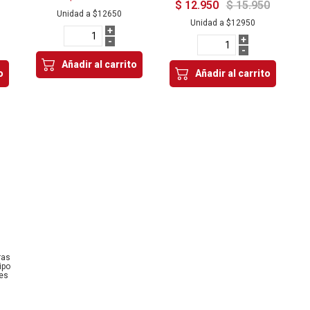
$ 12.950
$ 15.950
Unidad a
$12650
Unidad a
$12950
+
+
-
-
Añadir al carrito
o
Añadir al carrito
ras
ipo
des