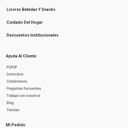
e
n
Licores Bebidas Y Snacks
g
e
r
Cuidado Del Hogar
Descuentos Institucionales
Ayuda Al Cliente
PQRSF
Domicilios
Contáctenos
Preguntas frecuentes
Trabaje con nosotros
Blog
Tiendas
Mi Pedido