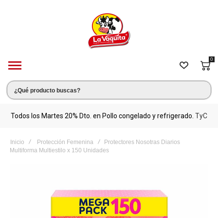
0
s.
Todos los Martes 20% Dto. en Pollo congelado y refrigerado.
TyC
M
Inicio
Protección Femenina
Protectores Nosotras Diarios
Multiforma Multiestilo x 150 Unidades
Saltar
al
final
de
la
galería