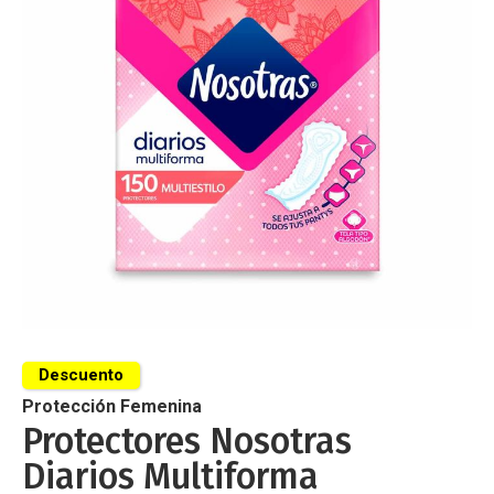
de
imágenes
Saltar
al
Descuento
comienzo
de
Protección Femenina
la
Protectores Nosotras
galería
Diarios Multiforma
de
imágenes