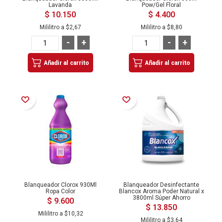
Lavanda
Pow/Gel Floral
$ 10.150
$ 4.400
Mililitro a
$2,67
Mililitro a
$8,80
-
+
-
+
Añadir al carrito
Añadir al carrito
Añadir a la Lista de Deseos
Añadir a la Lista de Deseos
Blanqueador Clorox 930Ml
Blanqueador Desinfectante
Ropa Color
Blancox Aroma Poder Natural x
3800ml Súper Ahorro
$ 9.600
$ 13.850
Mililitro a
$10,32
Mililitro a
$3,64