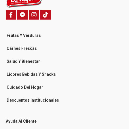
f
f
i
T
a
a
n
i
c
c
s
k
e
e
t
t
b
b
a
o
o
o
g
k
Frutas Y Verduras
o
o
r
k
k
a
-
m
Carnes Frescas
m
e
s
Salud Y Bienestar
s
e
n
Licores Bebidas Y Snacks
g
e
r
Cuidado Del Hogar
Descuentos Institucionales
Ayuda Al Cliente