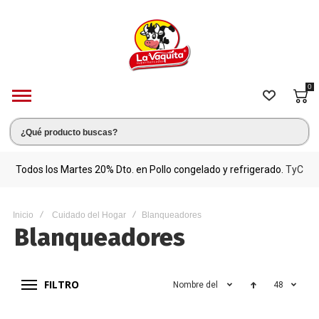
0
s.
Todos los Martes 20% Dto. en Pollo congelado y refrigerado.
TyC
M
Inicio
Cuidado del Hogar
Blanqueadores
Blanqueadores
FILTRO
Nombre del producto
48