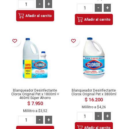
-
+
-
+
Añadir al carrito
Añadir al carrito
Añadir a la Lista de Deseos
Añadir a la Lista de Deseos
Blanqueador Desinfectante
Blanqueador Desinfectante
Clorox Original Pet x 1800ml +
Clorox Original Pet x 3800ml
460ml Súper Ahorro
$ 16.200
$ 7.950
Mililitro a
$4,26
Mililitro a
$3,52
-
+
-
+
Añadir al carrito