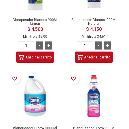
Blanqueador Blancox 900Ml
Blanqueador Blancox 900Ml
Limon
Natural
$ 4.500
$ 4.150
Mililitro a
$5,00
Mililitro a
$4,61
-
+
-
+
Añadir al carrito
Añadir al carrito
Añadir a la Lista de Deseos
Añadir a la Lista de Deseos
Blanqueador Clorox 3800Ml
Blanqueador Clorox 500M