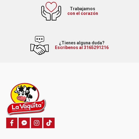
Trabajamos
con el corazón
¿Tienes alguna duda?
Escríbenos al 3165291216
f
f
i
T
a
a
n
i
c
c
s
k
e
e
t
t