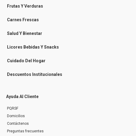
b
b
a
o
o
o
g
k
Frutas Y Verduras
o
o
r
k
k
a
-
m
Carnes Frescas
m
e
s
Salud Y Bienestar
s
e
n
Licores Bebidas Y Snacks
g
e
r
Cuidado Del Hogar
Descuentos Institucionales
Ayuda Al Cliente
PQRSF
Domicilios
Contáctenos
Preguntas frecuentes