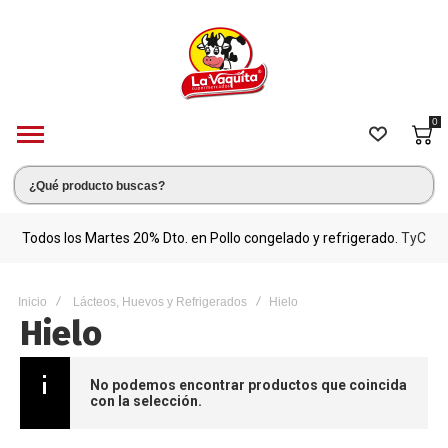
0
s.
Todos los Martes 20% Dto. en Pollo congelado y refrigerado.
TyC
M
Inicio
Lácteos, Huevos y Refrigerados
Hielo
Hielo
No podemos encontrar productos que coincida
con la selección.