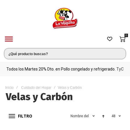
0
s.
Todos los Martes 20% Dto. en Pollo congelado y refrigerado.
TyC
M
Inicio
Cuidado del Hogar
Velas y Carbón
Velas y Carbón
FILTRO
Nombre del producto
48