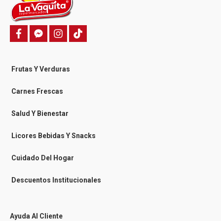
f
f
i
T
a
a
n
i
c
c
s
k
e
e
t
t
b
b
a
o
o
o
g
k
Frutas Y Verduras
o
o
r
k
k
a
-
m
Carnes Frescas
m
e
s
Salud Y Bienestar
s
e
n
Licores Bebidas Y Snacks
g
e
r
Cuidado Del Hogar
Descuentos Institucionales
Ayuda Al Cliente