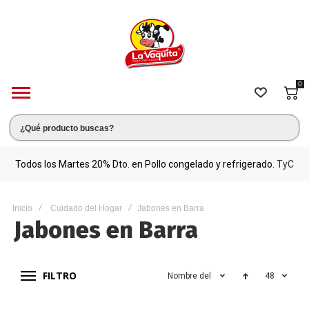
0
s.
Todos los Martes 20% Dto. en Pollo congelado y refrigerado.
TyC
M
Inicio
Cuidado del Hogar
Jabones en Barra
Jabones en Barra
FILTRO
Nombre del producto
48