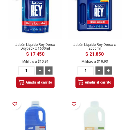
Jabón Líquido Rey Dersa
Jabón Líquido Rey Dersa x
Doypack x 1600ml
2000ml
$ 17.450
$ 21.850
Mililitro a
$10,91
Mililitro a
$10,93
-
+
-
+
Añadir al carrito
Añadir al carrito
Añadir a la Lista de Deseos
Añadir a la Lista de Deseos