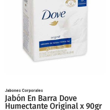
de
imágenes
Saltar
al
comienzo
de
Jabones Corporales
la
Jabón En Barra Dove
galería
Humectante Original x 90gr
de
imágenes