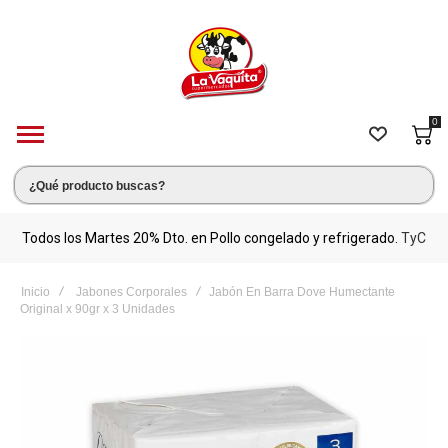
0
s.
Todos los Martes 20% Dto. en Pollo congelado y refrigerado.
TyC
M
Inicio
Jabones Corporales
Jabón En Barra Dove Humectante
Original x 90gr x 3 Unidades
Saltar
al
final
de
la
galería