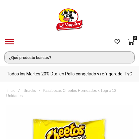
0
s.
Todos los Martes 20% Dto. en Pollo congelado y refrigerado.
TyC
M
Inicio
Snacks
Pasabocas Cheetos Horneados x 15gr x 12
Unidades
Saltar
al
final
de
la
galería