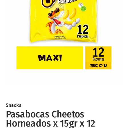
de
imágenes
Saltar
al
comienzo
de
Snacks
la
Pasabocas Cheetos
galería
Horneados x 15gr x 12
de
imágenes