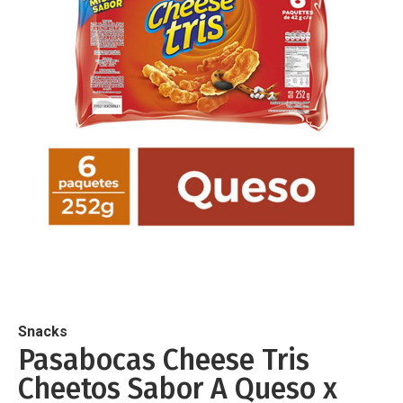
de
imágenes
Saltar
al
comienzo
de
Snacks
la
Pasabocas Cheese Tris
galería
Cheetos Sabor A Queso x
de
imágenes