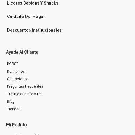
n
Licores Bebidas Y Snacks
g
e
r
Cuidado Del Hogar
Descuentos Institucionales
Ayuda Al Cliente
PQRSF
Domicilios
Contáctenos
Preguntas frecuentes
Trabaje con nosotros
Blog
Tiendas
Mi Pedido