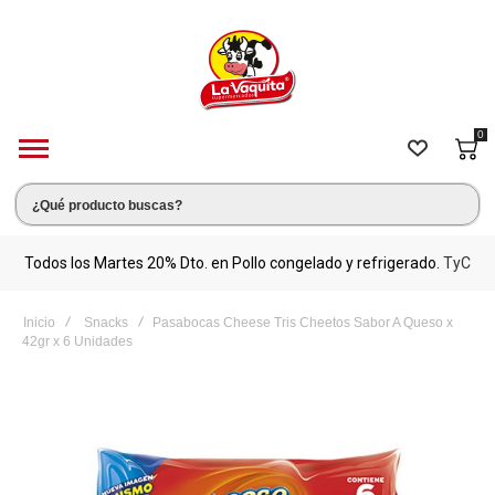
0
s.
Todos los Martes 20% Dto. en Pollo congelado y refrigerado.
TyC
M
Inicio
Snacks
Pasabocas Cheese Tris Cheetos Sabor A Queso x
42gr x 6 Unidades
Saltar
al
final
de
la
galería