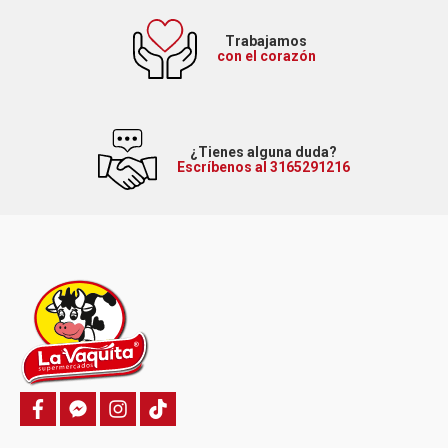
Trabajamos
con el corazón
¿Tienes alguna duda?
Escríbenos al 3165291216
f
f
i
T
a
a
n
i
c
c
s
k