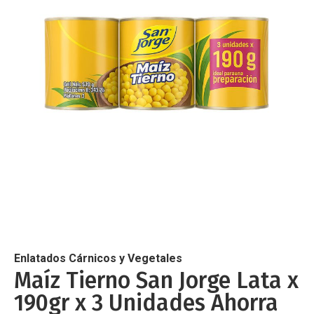
de
imágenes
Saltar
al
comienzo
de
Enlatados Cárnicos y Vegetales
la
Maíz Tierno San Jorge Lata x
galería
190gr x 3 Unidades Ahorra
de
imágenes