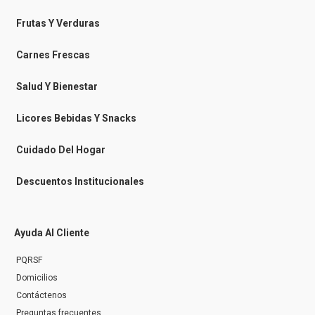
e
e
t
t
b
b
a
o
o
o
g
k
Frutas Y Verduras
o
o
r
k
k
a
-
m
Carnes Frescas
m
e
s
Salud Y Bienestar
s
e
n
Licores Bebidas Y Snacks
g
e
r
Cuidado Del Hogar
Descuentos Institucionales
Ayuda Al Cliente
PQRSF
Domicilios
Contáctenos
Preguntas frecuentes