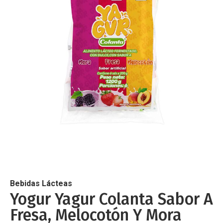
de
imágenes
Saltar
al
comienzo
de
Bebidas Lácteas
la
Yogur Yagur Colanta Sabor A
galería
Fresa, Melocotón Y Mora
de
imágenes