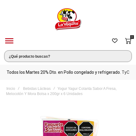
0
s.
Todos los Martes 20% Dto. en Pollo congelado y refrigerado.
TyC
M
Inicio
Bebidas Lácteas
Yogur Yagur Colanta Sabor A Fresa,
Melocotón Y Mora Bolsa x 200gr x 6 Unidades
Saltar
al
final
de
la
galería