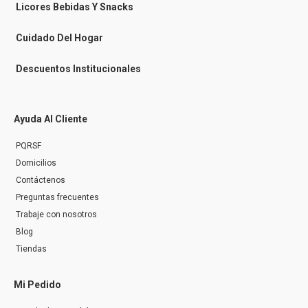
n
Licores Bebidas Y Snacks
g
e
r
Cuidado Del Hogar
Descuentos Institucionales
Ayuda Al Cliente
PQRSF
Domicilios
Contáctenos
Preguntas frecuentes
Trabaje con nosotros
Blog
Tiendas
Mi Pedido