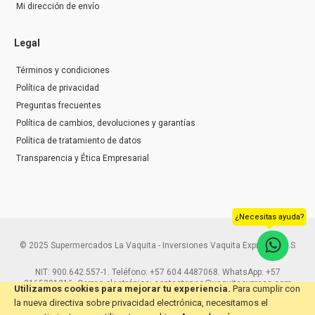
Mi dirección de envío
Legal
Términos y condiciones
Política de privacidad
Preguntas frecuentes
Política de cambios, devoluciones y garantías
Política de tratamiento de datos
Transparencia y Ética Empresarial
¿Necesitas ayuda?
© 2025 Supermercados La Vaquita - Inversiones Vaquita Express S.A.S
NIT: 900.642.557-1. Teléfono: +57 604 4487068. WhatsApp: +57
3165291216. Correo electrónico: contactenos@vaquitaexpress.com
Utilizamos cookies para mejorar tu experiencia.
Para cumplir con
la nueva directiva sobre privacidad electrónica, necesitamos el