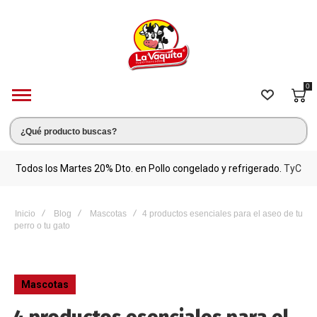
0
s.
Todos los Martes 20% Dto. en Pollo congelado y refrigerado.
TyC
M
Inicio
Blog
Mascotas
4 productos esenciales para el aseo de tu
perro o tu gato
Mascotas