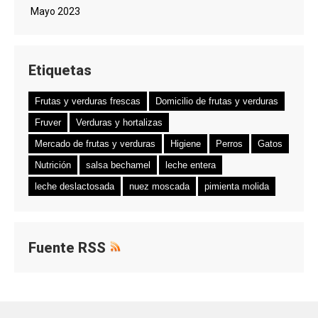
Mayo 2023
Etiquetas
Frutas y verduras frescas
Domicilio de frutas y verduras
Fruver
Verduras y hortalizas
Mercado de frutas y verduras
Higiene
Perros
Gatos
Nutrición
salsa bechamel
leche entera
leche deslactosada
nuez moscada
pimienta molida
Fuente RSS