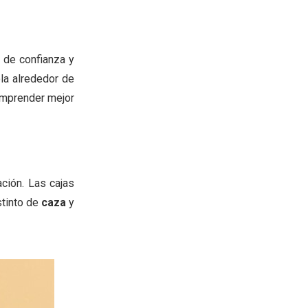
l de confianza y
ola alrededor de
comprender mejor
ación. Las cajas
stinto de
caza
y