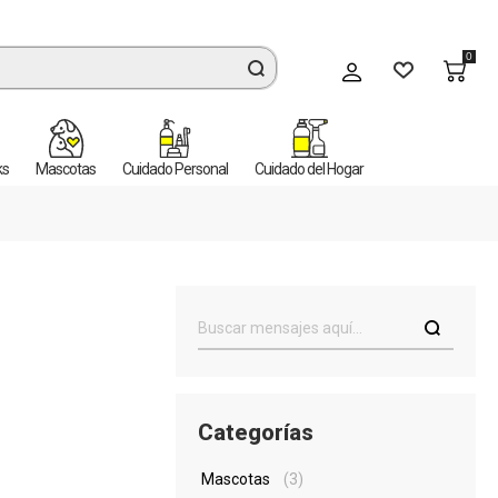
0
Mi cuenta
ks
Mascotas
Cuidado Personal
Cuidado del Hogar
Categorías
Mascotas
(3)