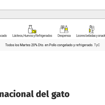
escado
Lácteos, Huevos y Refrigerados
Despensa
Licores bebidas y snac
Todos los Martes 20% Dto. en Pollo congelado y refrigerado.
TyC
rnacional del gato