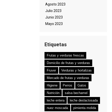
Agosto 2023
Julio 2023
Junio 2023
Mayo 2023
Etiquetas
Frutas y verduras frescas
Domicilio de frutas y verduras
Fruver
Verduras y hortalizas
Mercado de frutas y verduras
Higiene
Perros
Gatos
Nutrición
salsa bechamel
leche entera
leche deslactosada
nuez moscada
pimienta molida