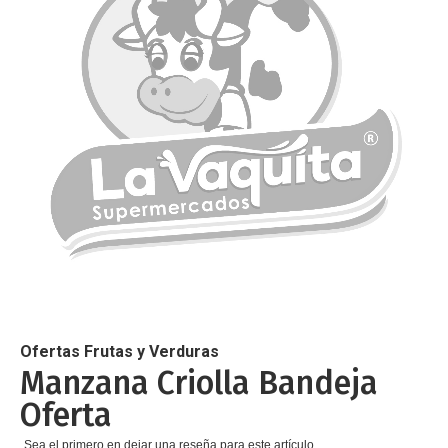
de
imágenes
Saltar
al
comienzo
de
Ofertas Frutas y Verduras
la
Manzana Criolla Bandeja
galería
Oferta
de
imágenes
Sea el primero en dejar una reseña para este artículo