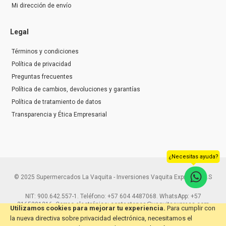
Mi dirección de envío
Legal
Términos y condiciones
Política de privacidad
Preguntas frecuentes
Política de cambios, devoluciones y garantías
Política de tratamiento de datos
Transparencia y Ética Empresarial
¿Necesitas ayuda?
© 2025 Supermercados La Vaquita - Inversiones Vaquita Express S.A.S
NIT: 900.642.557-1. Teléfono: +57 604 4487068. WhatsApp: +57
3165291216. Correo electrónico: contactenos@vaquitaexpress.com
Utilizamos cookies para mejorar tu experiencia.
Para cumplir con
la nueva directiva sobre privacidad electrónica, necesitamos el