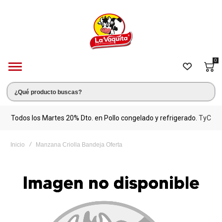
0
s.
Todos los Martes 20% Dto. en Pollo congelado y refrigerado.
TyC
M
Inicio
Manzana Criolla Bandeja Oferta
Saltar
al
final
de
la
galería