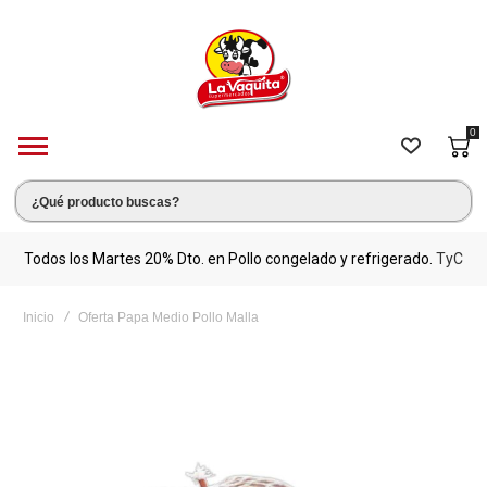
0
s.
Todos los Martes 20% Dto. en Pollo congelado y refrigerado.
TyC
M
Inicio
Oferta Papa Medio Pollo Malla
Saltar
al
final
de
la
galería