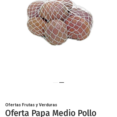
de
imágenes
Saltar
al
comienzo
de
Ofertas Frutas y Verduras
la
Oferta Papa Medio Pollo
galería