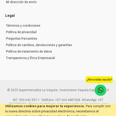
Mi dirección de envío
Legal
Términos y condiciones
Política de privacidad
Preguntas frecuentes
Política de cambios, devoluciones y garantías
Política de tratamiento de datos
Transparencia y Ética Empresarial
¿Necesitas ayuda?
© 2025 Supermercados La Vaquita - Inversiones Vaquita Express S.A.S
NIT: 900.642.557-1. Teléfono: +57 604 4487068. WhatsApp: +57
3165291216. Correo electrónico: contactenos@vaquitaexpress.com
Utilizamos cookies para mejorar tu experiencia.
Para cumplir con
la nueva directiva sobre privacidad electrónica, necesitamos el