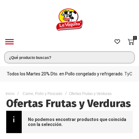
0
s.
Todos los Martes 20% Dto. en Pollo congelado y refrigerado.
TyC
M
Inicio
Carne, Pollo y Pescado
Ofertas Frutas y Verduras
Ofertas Frutas y Verduras
No podemos encontrar productos que coincida
con la selección.