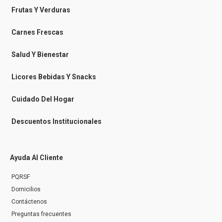
b
b
a
o
o
o
g
k
Frutas Y Verduras
o
o
r
k
k
a
-
m
Carnes Frescas
m
e
s
Salud Y Bienestar
s
e
n
Licores Bebidas Y Snacks
g
e
r
Cuidado Del Hogar
Descuentos Institucionales
Ayuda Al Cliente
PQRSF
Domicilios
Contáctenos
Preguntas frecuentes