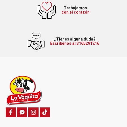
Trabajamos
con el corazón
¿Tienes alguna duda?
Escríbenos al 3165291216
f
f
i
T
a
a
n
i
c
c
s
k
e
e
t
t