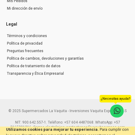
Mis Pedidos
Mi dirección de envío
Legal
Términos y condiciones
Política de privacidad
Preguntas frecuentes
Política de cambios, devoluciones y garantías
Política de tratamiento de datos
Transparencia y Ética Empresarial
¿Necesitas ayuda?
© 2025 Supermercados La Vaquita - Inversiones Vaquita Express S.A.S
NIT: 900.642.557-1. Teléfono: +57 604 4487068. WhatsApp: +57
3165291216. Correo electrónico: contactenos@vaquitaexpress.com
Utilizamos cookies para mejorar tu experiencia.
Para cumplir con