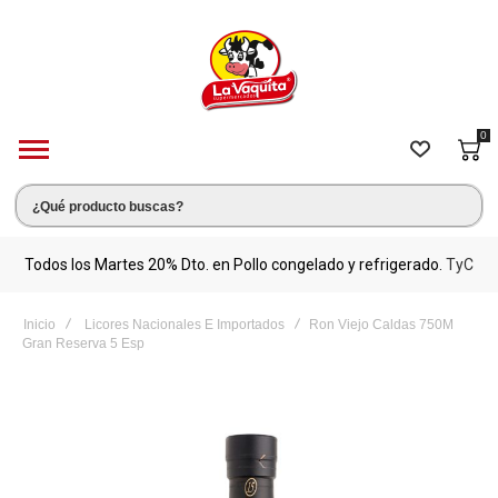
0
s.
Todos los Martes 20% Dto. en Pollo congelado y refrigerado.
TyC
M
Inicio
Licores Nacionales E Importados
Ron Viejo Caldas 750M
Gran Reserva 5 Esp
Saltar
al
final
de
la
galería