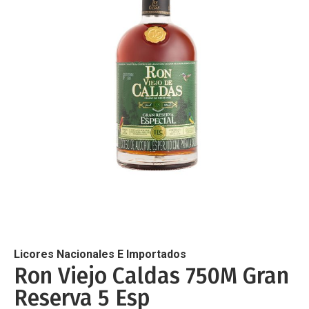
de
imágenes
Saltar
al
comienzo
de
Licores Nacionales E Importados
la
Ron Viejo Caldas 750M Gran
galería
Reserva 5 Esp
de
imágenes