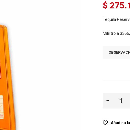
$ 275.
Tequila Reser
Mililitro a
$366
OBSERVACI
Añadir a l