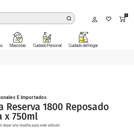
0
Mi cuenta
ks
Mascotas
Cuidado Personal
Cuidado del Hogar
ionales E Importados
la Reserva 1800 Reposado
a x 750ml
n dejar una reseña para este artículo