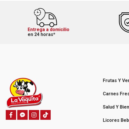
Entrega a domicilio
en 24 horas*
Frutas Y Ve
Carnes Fre
Salud Y Bie
f
f
i
T
a
a
n
i
Licores Beb
c
c
s
k
e
e
t
t