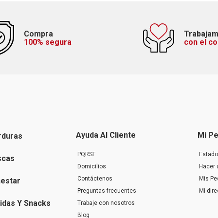
Compra
Trabaja
100% segura
con el c
Ayuda Al Cliente
Mi Pe
rduras
PQRSF
Estado
scas
Domicilios
Hacer 
Contáctenos
Mis Pe
nestar
Preguntas frecuentes
Mi dir
idas Y Snacks
Trabaje con nosotros
Blog