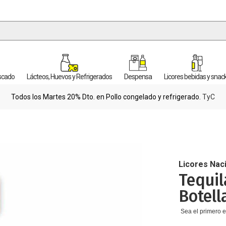
escado
Lácteos, Huevos y Refrigerados
Despensa
Licores bebidas y snac
Todos los Martes 20% Dto. en Pollo congelado y refrigerado.
TyC
Licores Nac
Tequi
Botell
Sea el primero e