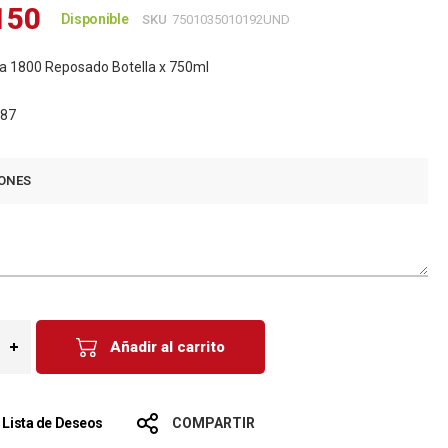
150
Disponible
SKU
7501035010192UND
va 1800 Reposado Botella x 750ml
,87
ONES
Añadir al carrito
a Lista de Deseos
COMPARTIR