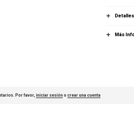
Detalle
Más Inf
tarios. Por favor,
iniciar sesión
o
crear una cuenta