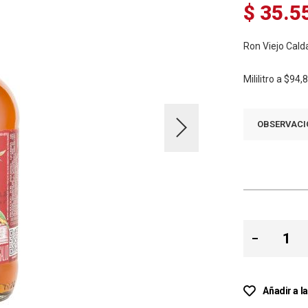
$ 35.5
Ron Viejo Cal
Mililitro a
$94,
OBSERVACI
Añadir a l