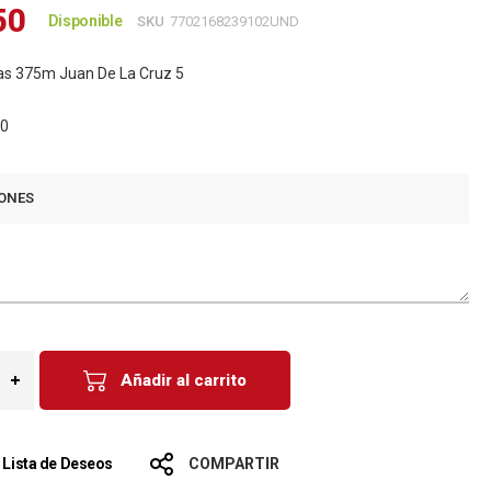
50
Disponible
SKU
7702168239102UND
das 375m Juan De La Cruz 5
80
ONES
Añadir al carrito
a Lista de Deseos
COMPARTIR