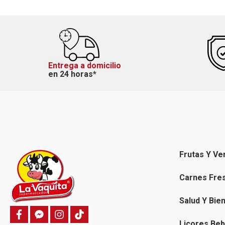
Entrega a domicilio
en 24 horas*
Frutas Y Ve
Carnes Fre
Salud Y Bie
f
f
i
T
a
a
n
i
Licores Beb