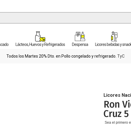
escado
Lácteos, Huevos y Refrigerados
Despensa
Licores bebidas y snac
Todos los Martes 20% Dto. en Pollo congelado y refrigerado.
TyC
Licores Nac
Ron Vi
Cruz 5
Sea el primero e