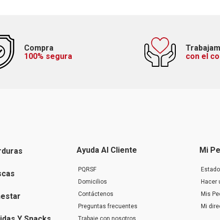
Compra
Trabaja
100% segura
con el c
Ayuda Al Cliente
Mi Pe
rduras
PQRSF
Estado
scas
Domicilios
Hacer 
Contáctenos
Mis Pe
nestar
Preguntas frecuentes
Mi dir
idas Y Snacks
Trabaje con nosotros