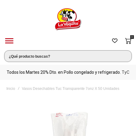
0
s.
Todos los Martes 20% Dto. en Pollo congelado y refrigerado.
TyC
M
Inicio
Vasos Desechables Tuc Transparente 7onz X 50 Unidades
Saltar
al
final
de
la
galería