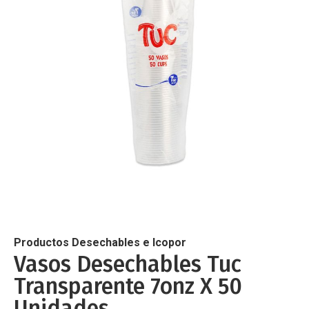
de
imágenes
Saltar
al
comienzo
de
Productos Desechables e Icopor
la
Vasos Desechables Tuc
galería
Transparente 7onz X 50
de
imágenes
Unidades