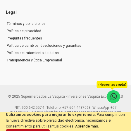
Legal
Términos y condiciones
Política de privacidad
Preguntas frecuentes
Política de cambios, devoluciones y garantías
Política de tratamiento de datos
Transparencia y Ética Empresarial
¿Necesitas ayuda?
© 2025 Supermercados La Vaquita - Inversiones Vaquita Express S.A.S
NIT: 900.642.557-1. Teléfono: +57 604 4487068. WhatsApp: +57
3165291216. Correo electrónico: contactenos@vaquitaexpress.com
Utilizamos cookies para mejorar tu experiencia.
Para cumplir con
la nueva directiva sobre privacidad electrónica, necesitamos el
consentimiento para utilizar tus cookies.
Aprende más
.