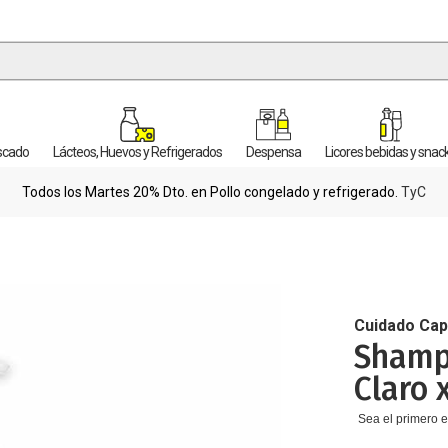
escado
Lácteos, Huevos y Refrigerados
Despensa
Licores bebidas y snac
Todos los Martes 20% Dto. en Pollo congelado y refrigerado.
TyC
Cuidado Cap
Shamp
Claro 
Sea el primero e