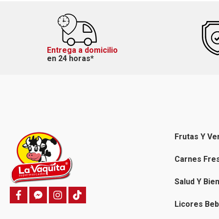
Entrega a domicilio
en 24 horas*
Frutas Y Ve
Carnes Fre
Salud Y Bie
f
f
i
T
a
a
n
i
Licores Beb
c
c
s
k
e
e
t
t