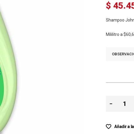
$ 45.4
Shampoo Johns
Mililitro a
$60,
OBSERVACI
Añadir a l