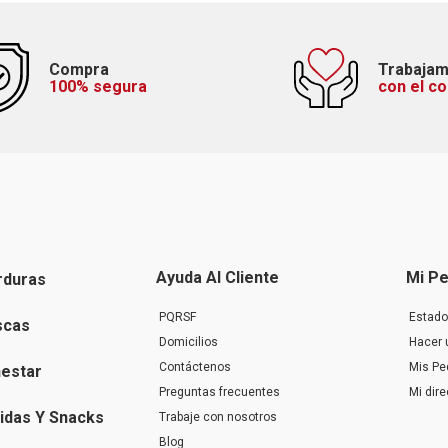
Compra
Trabaja
100% segura
con el c
Ayuda Al Cliente
Mi Pe
rduras
PQRSF
Estado
scas
Domicilios
Hacer 
Contáctenos
Mis Pe
nestar
Preguntas frecuentes
Mi dir
idas Y Snacks
Trabaje con nosotros
Blog