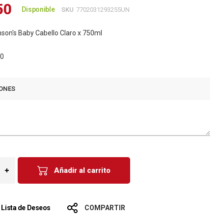
50
Disponible
SKU
7702031293255UN
on's Baby Cabello Claro x 750ml
60
ONES
Añadir al carrito
a Lista de Deseos
COMPARTIR