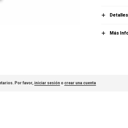
Detalle
Más Inf
tarios. Por favor,
iniciar sesión
o
crear una cuenta