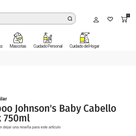
0
Mi cuenta
ks
Mascotas
Cuidado Personal
Cuidado del Hogar
ilar
oo Johnson's Baby Cabello
x 750ml
n dejar una reseña para este artículo