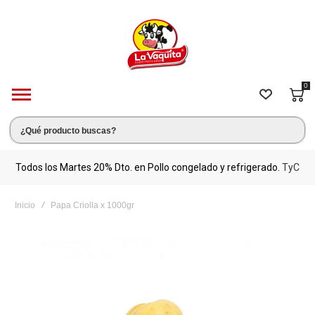
0
s.
Todos los Martes 20% Dto. en Pollo congelado y refrigerado.
TyC
M
Inicio
Papa Criolla x 1000gr
Saltar
al
final
de
la
galería