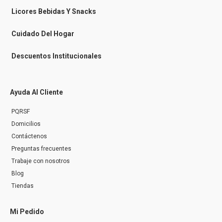
e
n
Licores Bebidas Y Snacks
g
e
r
Cuidado Del Hogar
Descuentos Institucionales
Ayuda Al Cliente
PQRSF
Domicilios
Contáctenos
Preguntas frecuentes
Trabaje con nosotros
Blog
Tiendas
Mi Pedido