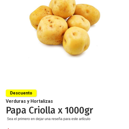
de
imágenes
Saltar
al
Descuento
comienzo
de
Verduras y Hortalizas
la
Papa Criolla x 1000gr
galería
de
Sea el primero en dejar una reseña para este artículo
imágenes