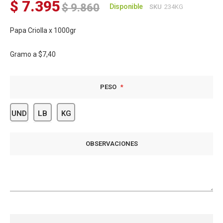
$ 7.395
$ 9.860
Disponible
SKU
234KG
Papa Criolla x 1000gr
Gramo a
$7,40
PESO
UND
LB
KG
OBSERVACIONES