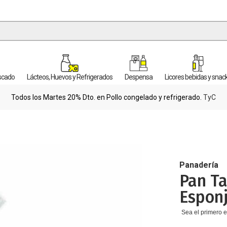
escado
Lácteos, Huevos y Refrigerados
Despensa
Licores bebidas y snac
Todos los Martes 20% Dto. en Pollo congelado y refrigerado.
TyC
Panadería
Pan T
Esponj
Sea el primero e