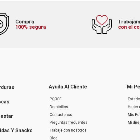
Compra
Trabaja
100% segura
con el c
Ayuda Al Cliente
Mi Pe
rduras
PQRSF
Estado
scas
Domicilios
Hacer 
Contáctenos
Mis Pe
nestar
Preguntas frecuentes
Mi dir
idas Y Snacks
Trabaje con nosotros
Blog