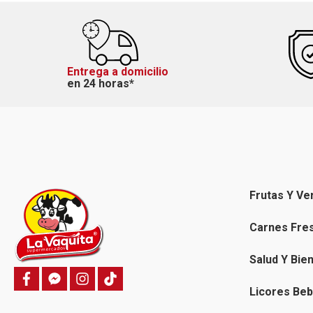
Entrega a domicilio
en 24 horas*
Frutas Y Ve
Carnes Fre
Salud Y Bie
f
f
i
T
a
a
n
i
Licores Beb
c
c
s
k
e
e
t
t