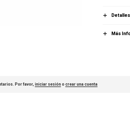
Detalle
Más Inf
tarios. Por favor,
iniciar sesión
o
crear una cuenta