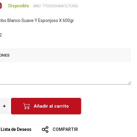
0
Disponible
SKU
7705326468727UND
mbo Blanco Suave Y Esponjoso X 600gr
2
ONES
Añadir al carrito
a Lista de Deseos
COMPARTIR