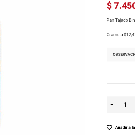
$ 7.45
Pan Tajado Bi
Gramo a
$12,4
OBSERVACI
Añadir a l