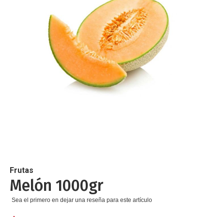
de
imágenes
Saltar
al
comienzo
de
Frutas
la
Melón 1000gr
galería
de
Sea el primero en dejar una reseña para este artículo
imágenes