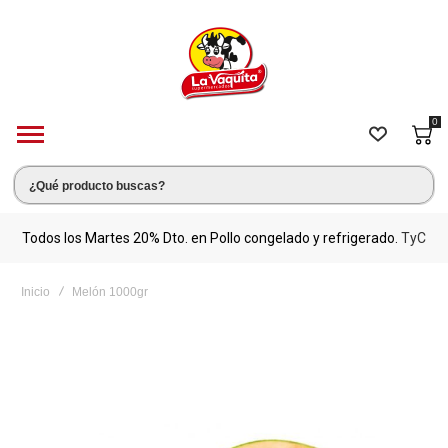
0
s.
Todos los Martes 20% Dto. en Pollo congelado y refrigerado.
TyC
M
Inicio
Melón 1000gr
Saltar
al
final
de
la
galería