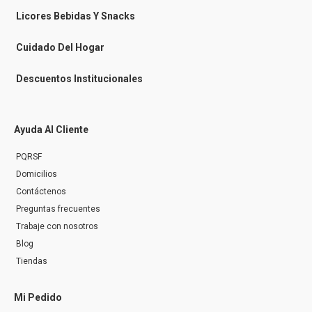
e
n
Licores Bebidas Y Snacks
g
e
r
Cuidado Del Hogar
Descuentos Institucionales
Ayuda Al Cliente
PQRSF
Domicilios
Contáctenos
Preguntas frecuentes
Trabaje con nosotros
Blog
Tiendas
Mi Pedido