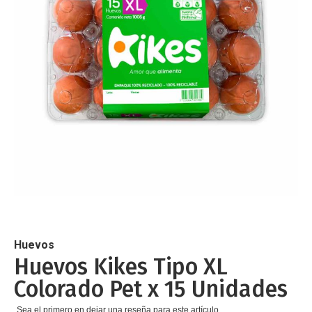
de
imágenes
Saltar
al
comienzo
de
Huevos
la
Huevos Kikes Tipo XL
galería
Colorado Pet x 15 Unidades
de
imágenes
Sea el primero en dejar una reseña para este artículo