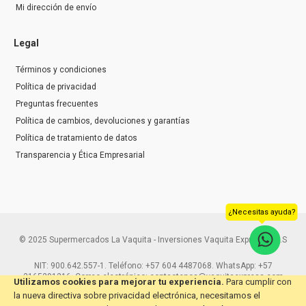
Mi dirección de envío
Legal
Términos y condiciones
Política de privacidad
Preguntas frecuentes
Política de cambios, devoluciones y garantías
Política de tratamiento de datos
Transparencia y Ética Empresarial
¿Necesitas ayuda?
© 2025 Supermercados La Vaquita - Inversiones Vaquita Express S.A.S
NIT: 900.642.557-1. Teléfono: +57 604 4487068. WhatsApp: +57
3165291216. Correo electrónico: contactenos@vaquitaexpress.com
Utilizamos cookies para mejorar tu experiencia.
Para cumplir con
la nueva directiva sobre privacidad electrónica, necesitamos el