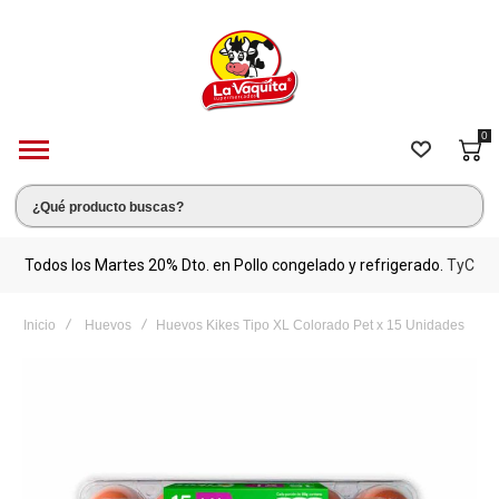
0
s.
Todos los Martes 20% Dto. en Pollo congelado y refrigerado.
TyC
M
Inicio
Huevos
Huevos Kikes Tipo XL Colorado Pet x 15 Unidades
Saltar
al
final
de
la
galería