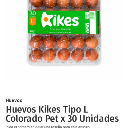
de
imágenes
Saltar
al
comienzo
de
Huevos
la
Huevos Kikes Tipo L
galería
Colorado Pet x 30 Unidades
de
imágenes
Sea el primero en dejar una reseña para este artículo