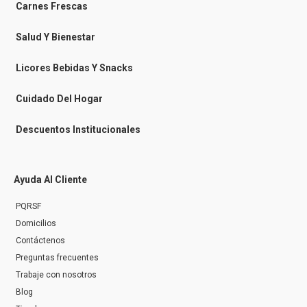
-
m
Carnes Frescas
m
e
s
Salud Y Bienestar
s
e
n
Licores Bebidas Y Snacks
g
e
r
Cuidado Del Hogar
Descuentos Institucionales
Ayuda Al Cliente
PQRSF
Domicilios
Contáctenos
Preguntas frecuentes
Trabaje con nosotros
Blog