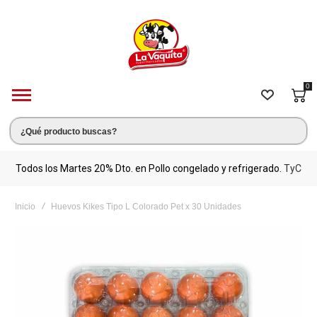
0
s.
Todos los Martes 20% Dto. en Pollo congelado y refrigerado.
TyC
M
Inicio
Huevos Kikes Tipo L Colorado Pet x 30 Unidades
Saltar
al
final
de
la
galería