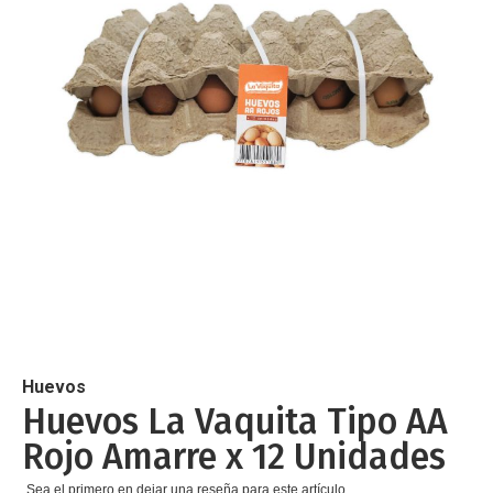
de
imágenes
Saltar
al
comienzo
de
Huevos
la
Huevos La Vaquita Tipo AA
galería
Rojo Amarre x 12 Unidades
de
imágenes
Sea el primero en dejar una reseña para este artículo