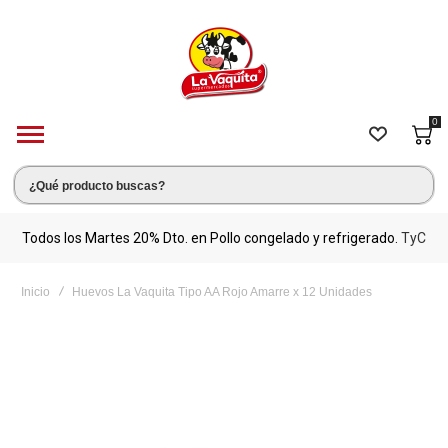
0
s.
Todos los Martes 20% Dto. en Pollo congelado y refrigerado.
TyC
M
Inicio
Huevos La Vaquita Tipo AA Rojo Amarre x 12 Unidades
Saltar
al
final
de
la
galería