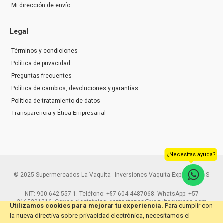
Mi dirección de envío
Legal
Términos y condiciones
Política de privacidad
Preguntas frecuentes
Política de cambios, devoluciones y garantías
Política de tratamiento de datos
Transparencia y Ética Empresarial
¿Necesitas ayuda?
© 2025 Supermercados La Vaquita - Inversiones Vaquita Express S.A.S
NIT: 900.642.557-1. Teléfono: +57 604 4487068. WhatsApp: +57
3165291216. Correo electrónico: contactenos@vaquitaexpress.com
Utilizamos cookies para mejorar tu experiencia.
Para cumplir con
la nueva directiva sobre privacidad electrónica, necesitamos el