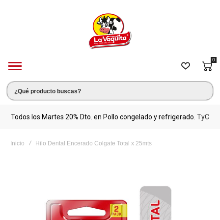
0
s.
Todos los Martes 20% Dto. en Pollo congelado y refrigerado.
TyC
M
Inicio
Hilo Dental Encerado Colgate Total x 25mts
Saltar
al
final
de
la
galería