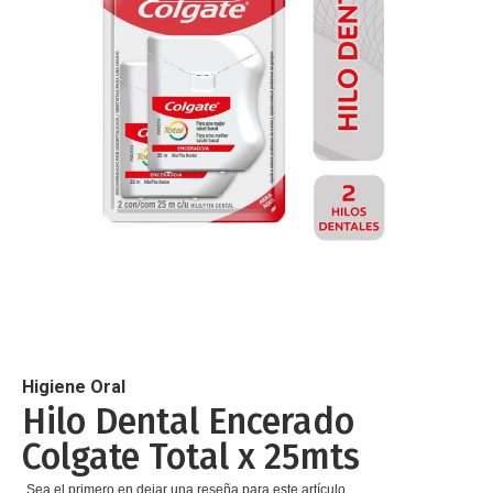
de
imágenes
Saltar
al
comienzo
de
Higiene Oral
la
Hilo Dental Encerado
galería
Colgate Total x 25mts
de
imágenes
Sea el primero en dejar una reseña para este artículo