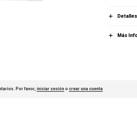
Detalle
Más Inf
tarios. Por favor,
iniciar sesión
o
crear una cuenta