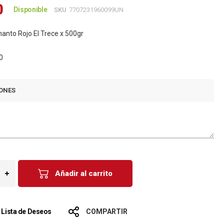
0
Disponible
SKU
7707231960099UN
manto Rojo El Trece x 500gr
0
ONES
Añadir al carrito
a Lista de Deseos
COMPARTIR