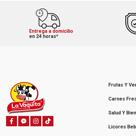
Entrega a domicilio
en 24 horas*
Frutas Y Ve
Carnes Fre
Salud Y Bie
f
f
i
T
a
a
n
i
Licores Beb
c
c
s
k
e
e
t
t