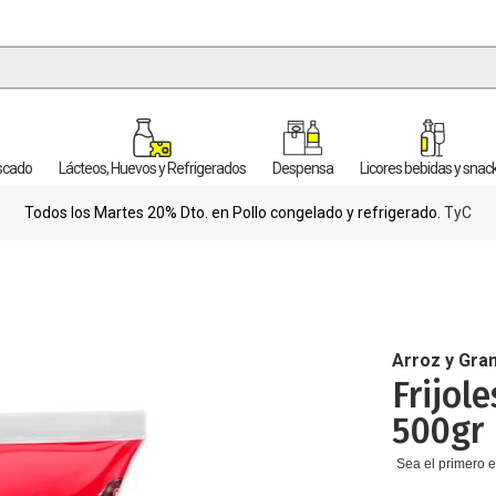
escado
Lácteos, Huevos y Refrigerados
Despensa
Licores bebidas y snac
Todos los Martes 20% Dto. en Pollo congelado y refrigerado.
TyC
Arroz y Gra
Frijol
500gr
Sea el primero e