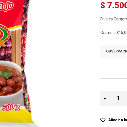
$ 7.50
Frijoles Carga
Gramo a
$15,0
OBSERVACI
Añadir a l