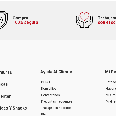
Compra
Trabaja
100% segura
con el c
Ayuda Al Cliente
Mi Pe
rduras
PQRSF
Estado
scas
Domicilios
Hacer 
Contáctenos
Mis Pe
nestar
Preguntas frecuentes
Mi dir
idas Y Snacks
Trabaje con nosotros
Blog