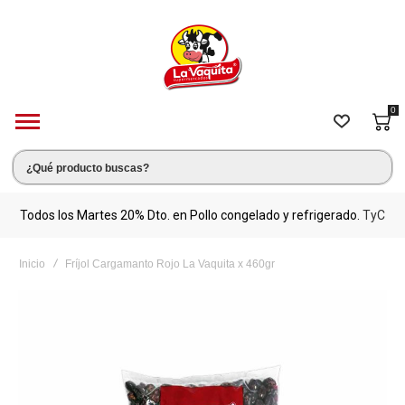
0
s.
Todos los Martes 20% Dto. en Pollo congelado y refrigerado.
TyC
M
Inicio
Fríjol Cargamanto Rojo La Vaquita x 460gr
Saltar
al
final
de
la
galería