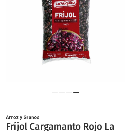
de
imágenes
Saltar
al
comienzo
de
Arroz y Granos
la
Fríjol Cargamanto Rojo La
galería