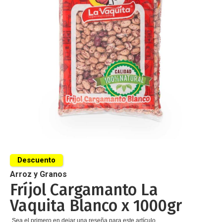
de
imágenes
Saltar
al
Descuento
comienzo
de
Arroz y Granos
la
Fríjol Cargamanto La
galería
Vaquita Blanco x 1000gr
de
imágenes
Sea el primero en dejar una reseña para este artículo