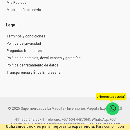
Mis Pedidos
Mi dirección de envío
Legal
Términos y condiciones
Política de privacidad
Preguntas frecuentes
Política de cambios, devoluciones y garantías
Política de tratamiento de datos
Transparencia y Ética Empresarial
¿Necesitas ayuda?
© 2025 Supermercados La Vaquita - Inversiones Vaquita Express S.A.S
NIT: 900.642.557-1. Teléfono: +57 604 4487068. WhatsApp: +57
3165291216. Correo electrónico: contactenos@vaquitaexpress.com
Utilizamos cookies para mejorar tu experiencia.
Para cumplir con