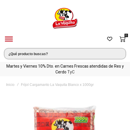
0
C
Martes y Viernes 10% Dto. en Carnes Frescas atendidas de Res y
Cerdo
TyC
Inicio
Fríjol Cargamanto La Vaquita Blanco x 1000gr
Saltar
al
final
de
la
galería