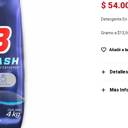
$ 54.0
Detergente En 
Gramo a
$13,5
Añadir a l
Detalle
Más Inf