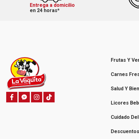
Entrega a domicilio
en 24 horas*
Frutas Y Ve
Carnes Fre
Salud Y Bie
f
f
i
T
a
a
n
i
Licores Beb
c
c
s
k
e
e
t
t
b
b
a
o
Cuidado Del
o
o
g
k
o
o
r
k
k
a
Descuentos 
-
m
m