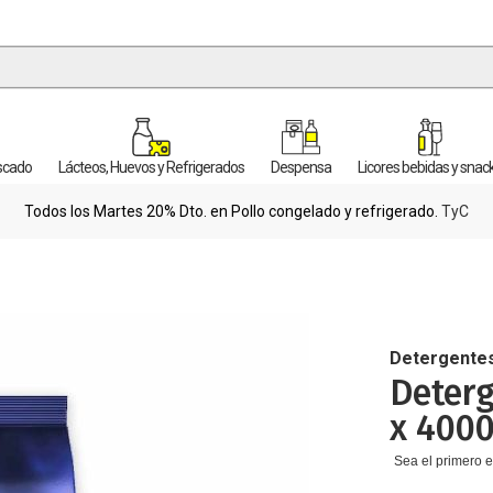
escado
Lácteos, Huevos y Refrigerados
Despensa
Licores bebidas y snac
Todos los Martes 20% Dto. en Pollo congelado y refrigerado.
TyC
Detergente
Deterg
x 400
Sea el primero e