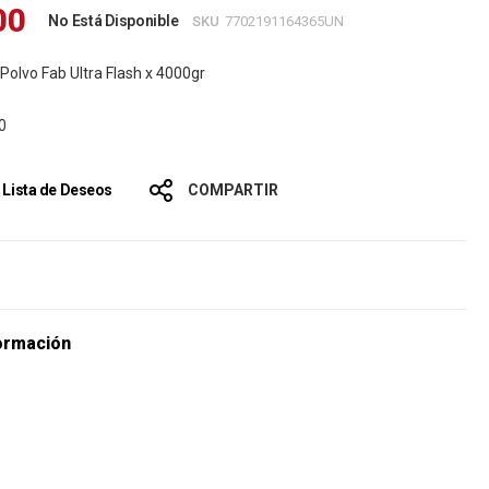
00
No Está Disponible
SKU
7702191164365UN
Polvo Fab Ultra Flash x 4000gr
0
a Lista de Deseos
COMPARTIR
s
ormación