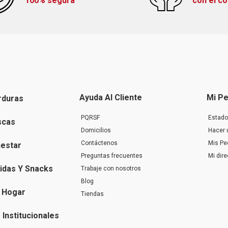
100% segura
con el c
Ayuda Al Cliente
Mi Pe
rduras
PQRSF
Estado
scas
Domicilios
Hacer 
Contáctenos
Mis Pe
nestar
Preguntas frecuentes
Mi dir
idas Y Snacks
Trabaje con nosotros
Blog
 Hogar
Tiendas
Institucionales