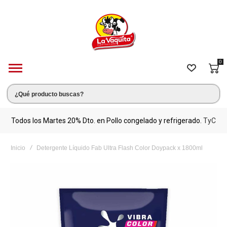
0
s.
Todos los Martes 20% Dto. en Pollo congelado y refrigerado.
TyC
M
Inicio
Detergente Líquido Fab Ultra Flash Color Doypack x 1800ml
Saltar
al
final
de
la
galería