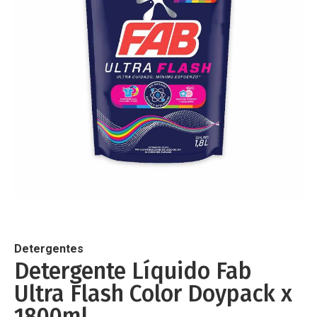
de
imágenes
Saltar
al
comienzo
de
Detergentes
la
Detergente Líquido Fab
galería
Ultra Flash Color Doypack x
de
imágenes
1800ml