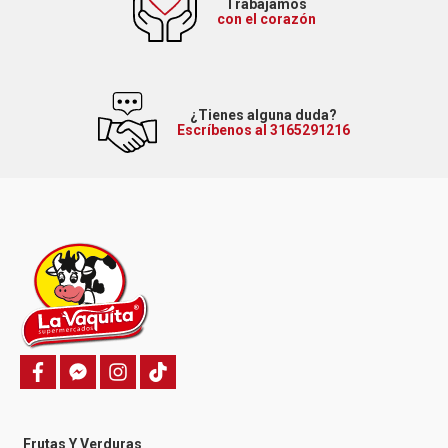
Trabajamos
con el corazón
¿Tienes alguna duda?
Escríbenos al 3165291216
f
f
i
T
a
a
n
i
c
c
s
k
e
e
t
t
b
b
a
o
o
o
g
k
Frutas Y Verduras