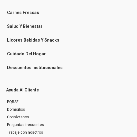
o
o
r
k
k
a
-
m
Carnes Frescas
m
e
s
Salud Y Bienestar
s
e
n
Licores Bebidas Y Snacks
g
e
r
Cuidado Del Hogar
Descuentos Institucionales
Ayuda Al Cliente
PQRSF
Domicilios
Contáctenos
Preguntas frecuentes
Trabaje con nosotros